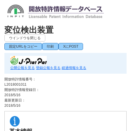
変位検出装置
ウインドウを閉じる
固定URLをコピー
印刷
XにPOST
公開公報を見る
登録公報を見る
経過情報を見る
開放特許情報番号：
L2018001011
開放特許情報登録日：
2018/5/16
最新更新日：
2018/5/16