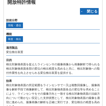
開放特許情報
‐ 閉じる
技術分野
情報・通信
機能
検査・検出
適用製品
変位検出装置
目的
検出対象物表面を捉えたラインセンサの撮像画像から画像解析で得られる
検出対象物表面各部の変位の検出精度を高めると共に、検出対象物への取
付作業性を向上させられる変位検出装置を提供する。
効果
検出対象物表面の所定範囲をラインセンサで一又は複数回撮像し、撮像画
像を解析手段で画像解析して、検出対象物表面各点の変位等を求めること
により、ラインセンサをその撮像方向と一致する検出対象物表面の法線方
向について動かない安定した支持状態として、検出対象物表面の撮像を適
切に進められ、撮像画像の解析を正確に実行でき、変位検出の精度を高め