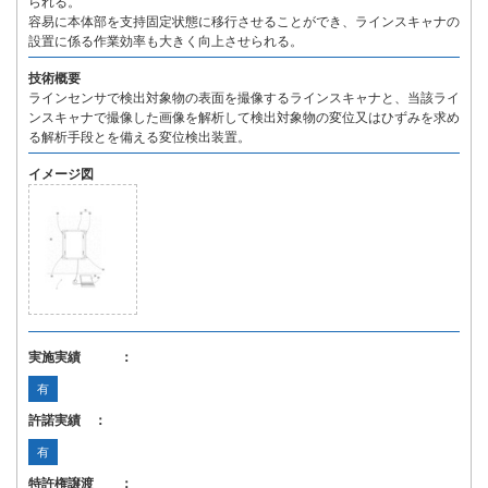
られる。
容易に本体部を支持固定状態に移行させることができ、ラインスキャナの
設置に係る作業効率も大きく向上させられる。
技術概要
ラインセンサで検出対象物の表面を撮像するラインスキャナと、当該ライ
ンスキャナで撮像した画像を解析して検出対象物の変位又はひずみを求め
る解析手段とを備える変位検出装置。
イメージ図
実施実績 ：
有
許諾実績 ：
有
特許権譲渡 ：