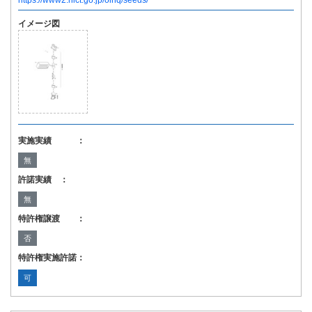
https://www2.nict.go.jp/oihq/seeds/
イメージ図
実施実績 ：
無
許諾実績 ：
無
特許権譲渡 ：
否
特許権実施許諾：
可