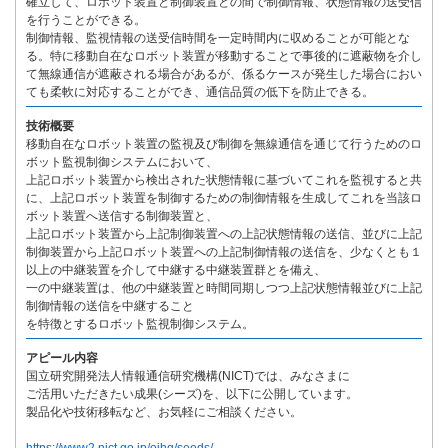
確立して、ロボット装置と制御装置との間で制御情報、状態情報の送受信
を行うことができる。
制御情報、監視情報の送受信時間を一定時間内に収めることが可能とな
る。特に移動自在なロボット装置が移動することで事後的に遮蔽物を介し
て無線通信が遮蔽される場合があるが、係るケースが発生した場合におい
ても柔軟に対応することができ、通信品質の低下を防止できる。
技術概要
移動自在なロボット装置の監視及び制御を無線通信を通じて行うためのロ
ボット監視制御システムにおいて、
上記ロボット装置から検出された状態情報に基づいてこれを監視すると共
に、上記ロボット装置を制御するための制御情報を生成してこれを当該ロ
ボット装置へ送信する制御装置と、
上記ロボット装置から上記制御装置への上記状態情報の送信、並びに上記
制御装置から上記ロボット装置への上記制御情報の送信を、少なくとも１
以上の中継装置を介して中継する中継装置群とを備え、
一の中継装置は、他の中継装置と時間同期しつつ上記状態情報並びに上記
制御情報の送信を中継すること
を特徴とするロボット監視制御システム。
アピール内容
国立研究開発法人情報通信研究機構(NICT)では、みなさまに
ご活用いただきたい成果(シーズ)を、以下に公開しています。
製品化や技術移転など、お気軽にご相談ください。