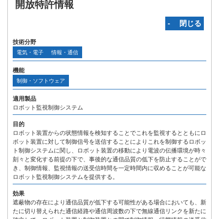
開放特許情報
‐ 閉じる
技術分野
電気・電子
情報・通信
機能
制御・ソフトウェア
適用製品
ロボット監視制御システム
目的
ロボット装置からの状態情報を検知することでこれを監視するとともにロ
ボット装置に対して制御信号を送信することによりこれを制御するロボッ
ト制御システムに関し、ロボット装置の移動により電波の伝播環境が時々
刻々と変化する前提の下で、事後的な通信品質の低下を防止することがで
き、制御情報、監視情報の送受信時間を一定時間内に収めることが可能な
ロボット監視制御システムを提供する。
効果
遮蔽物の存在により通信品質が低下する可能性がある場合においても、新
たに切り替えられた通信経路や通信周波数の下で無線通信リンクを新たに