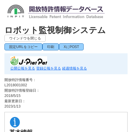
ロボット監視制御システム
ウインドウを閉じる
固定URLをコピー
印刷
XにPOST
公開公報を見る
登録公報を見る
経過情報を見る
開放特許情報番号：
L2018001002
開放特許情報登録日：
2018/5/15
最新更新日：
2023/1/13