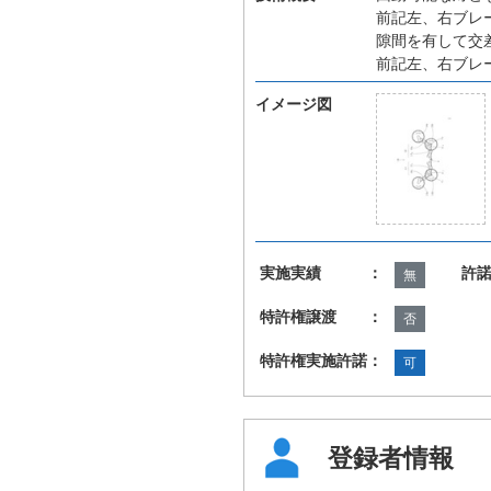
前記左、右ブレ
隙間を有して交
前記左、右ブレ
イメージ図
実施実績 ：
許
無
特許権譲渡 ：
否
特許権実施許諾：
可
登録者情報