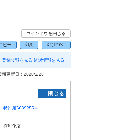
ウインドウを閉じる
コピー
印刷
XにPOST
る
登録公報を見る
経過情報を見る
最新更新日：
2020/2/26
‐ 閉じる
特許第6639255号
況
権利化済