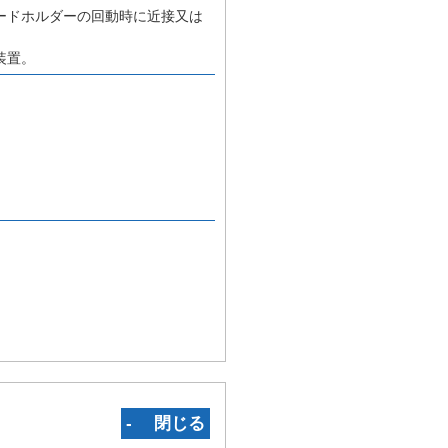
ードホルダーの回動時に近接又は
装置。
‐ 閉じる