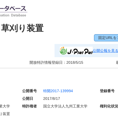
ド草刈り装置
固定URLを
公開公報を見
開放特許情報登録日：
2018/5/15
公開番号
特開2017-139994
登録番号
公開日
2017/8/17
業大学
特許権者
国立大学法人九州工業大学
権利化状
り装置