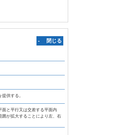
‐ 閉じる
を提供する。
平面と平行又は交差する平面内
範囲が拡大することにより左、右