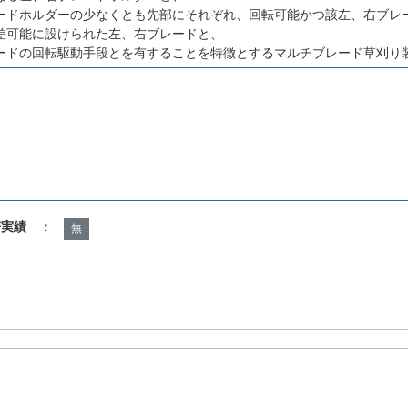
ードホルダーの少なくとも先部にそれぞれ、回転可能かつ該左、右ブレ
差可能に設けられた左、右ブレードと、
ードの回転駆動手段とを有することを特徴とするマルチブレード草刈り
諾実績 ：
無