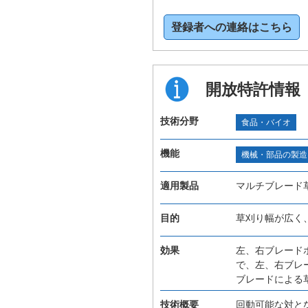
登録者への連絡はこちら
開放特許情報
技術分野
食品・バイオ
機能
機械・部品の製造
適用製品
マルチブレード
目的
草刈り幅が広く
効果
左、右ブレード
で、左、右ブレ
ブレードによる
技術概要
回動可能な対と