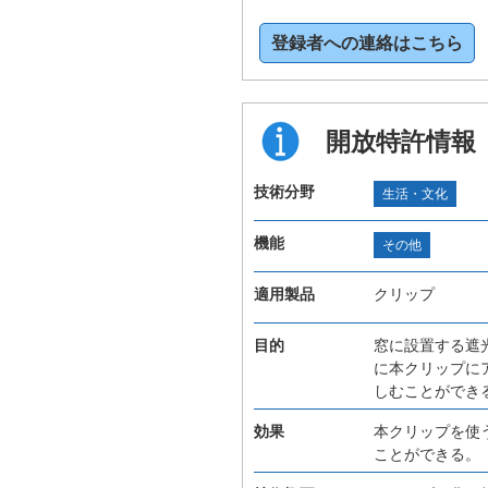
登録者への連絡はこちら
開放特許情報
技術分野
生活・文化
機能
その他
適用製品
クリップ
目的
窓に設置する遮
に本クリップに
しむことができ
効果
本クリップを使
ことができる。