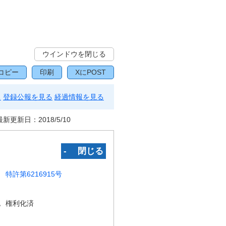
ウインドウを閉じる
コピー
印刷
XにPOST
る
登録公報を見る
経過情報を見る
最新更新日：
2018/5/10
‐ 閉じる
特許第6216915号
況
権利化済