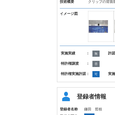
技術概要
クリップの背面
イメージ図
実施実績 ：
許
無
特許権譲渡 ：
否
特許権実施許諾：
実
可
登録者情報
登録者名称
鎌田 哲枝