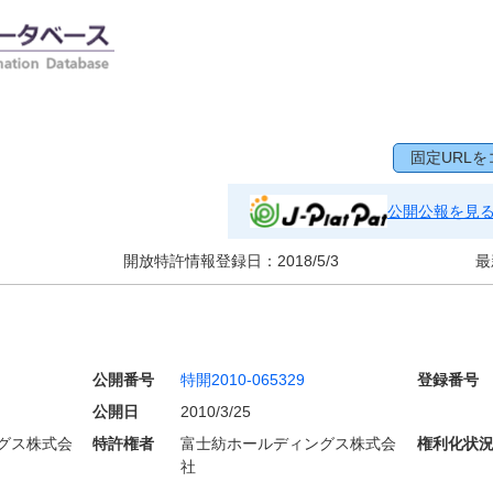
固定URLを
公開公報を見
開放特許情報登録日：
2018/5/3
最
公開番号
特開2010-065329
登録番号
公開日
2010/3/25
グス株式会
特許権者
富士紡ホールディングス株式会
権利化状
社