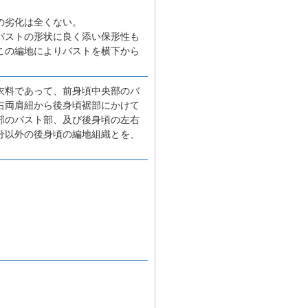
の劣化は全くない。
バストの形状に良く添い保形性も
この編地によりバストを横下から
衣料であって、前身頃中央部のバ
右両肩紐から後身頃裾部にかけて
部のバスト部、及び後身頃の左右
分以外の後身頃の編地組織とを、