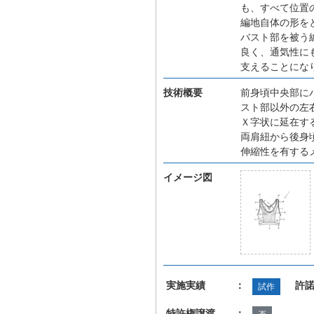
も、すべて位置
編地自体の形を
バスト部を被う
良く、通気性に
支えることにな
技術概要
前身頃中央部に
スト部以外の左
Ｘ字状に延在す
両肩紐から後身
伸縮性を有する
イメージ図
実施実績 ：
許
試作
特許権譲渡 ：