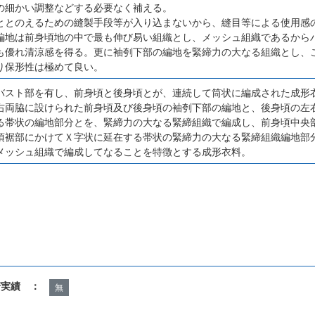
の細かい調整などする必要なく補える。
ととのえるための縫製手段等が入り込まないから、縫目等による使用感
編地は前身頃地の中で最も伸び易い組織とし、メッシュ組織であるから
も優れ清涼感を得る。更に袖刳下部の編地を緊締力の大なる組織とし、
り保形性は極めて良い。
バスト部を有し、前身頃と後身頃とが、連続して筒状に編成された成形
右両脇に設けられた前身頃及び後身頃の袖刳下部の編地と、後身頃の左
る帯状の編地部分とを、緊締力の大なる緊締組織で編成し、前身頃中央
頃裾部にかけてＸ字状に延在する帯状の緊締力の大なる緊締組織編地部
メッシュ組織で編成してなることを特徴とする成形衣料。
諾実績 ：
無