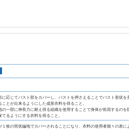
形に応じてバスト部をカバーし、バストを押さえることでバスト形状を
ることが出来るようにした成形衣料を得ること。
地の一部に伸長力に耐え得る組織を使用することで身体が前屈するのを
保てるようにする衣料を得ること。
が１枚の筒状編地でカバーされることになり、衣料の使用者個々の差に