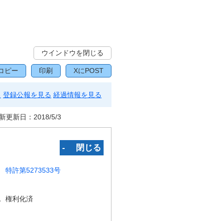
ウインドウを閉じる
コピー
印刷
XにPOST
る
登録公報を見る
経過情報を見る
新更新日：
2018/5/3
‐ 閉じる
特許第5273533号
況
権利化済