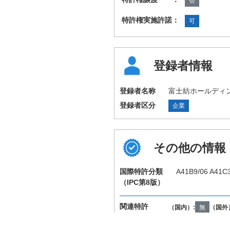
否
特許権実施許諾：
可
登録者情報
登録者名称
富士紡ホールディ
登録者区分
企業
その他の情報
国際特許分類
A41B9/06 A41C3
（IPC第8版）
関連特許
（国内）:
無
（国外