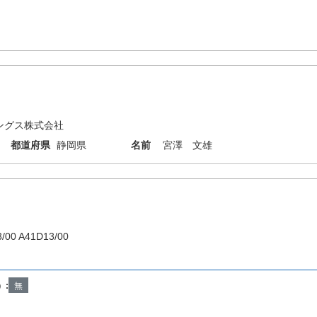
ングス株式会社
都道府県
静岡県
名前
宮澤 文雄
/00 A41D13/00
）:
無