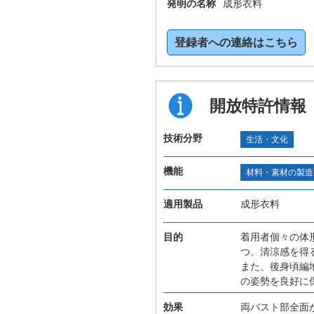
発明の名称
成形衣料
登録者への連絡はこちら
開放特許情報
技術分野
生活・文化
機能
材料・素材の製造
適用製品
成形衣料
目的
着用者個々の体
つ、清涼感を得
また、後身頃編
の姿勢を良好に
効果
両バスト部全面