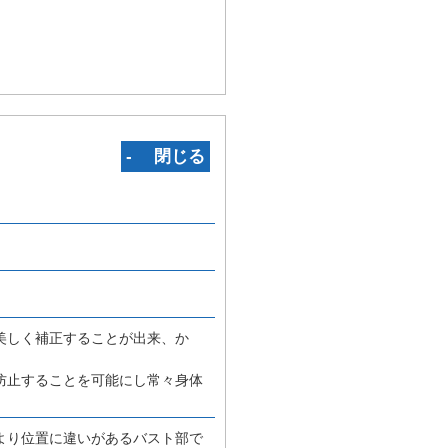
‐ 閉じる
美しく補正することが出来、か
防止することを可能にし常々身体
より位置に違いがあるバスト部で