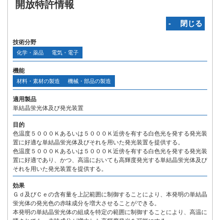
開放特許情報
‐ 閉じる
技術分野
化学・薬品
電気・電子
機能
材料・素材の製造
機械・部品の製造
適用製品
単結晶蛍光体及び発光装置
目的
色温度５０００Ｋあるいは５０００Ｋ近傍を有する白色光を発する発光装
置に好適な単結晶蛍光体及びそれを用いた発光装置を提供する。
色温度５０００Ｋあるいは５０００Ｋ近傍を有する白色光を発する発光装
置に好適であり、かつ、高温においても高輝度発光する単結晶蛍光体及び
それを用いた発光装置を提供する。
効果
Ｇｄ及びＣｅの含有量を上記範囲に制御することにより、本発明の単結晶
蛍光体の発光色の赤味成分を増大させることができる。
本発明の単結晶蛍光体の組成を特定の範囲に制御することにより、高温に