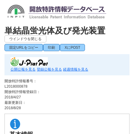
単結晶蛍光体及び発光装置
ウインドウを閉じる
固定URLをコピー
印刷
XにPOST
公開公報を見る
登録公報を見る
経過情報を見る
開放特許情報番号：
L2018000878
開放特許情報登録日：
2018/4/27
最新更新日：
2018/8/28