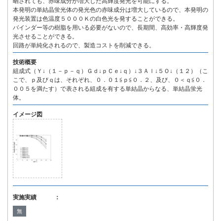
晒されても、赤味成分が増大した高輝度発光を可能にする。
本発明の単結晶蛍光体の発光色の赤味成分は増大しているので、本発明の
発光装置は色温度５０００Ｋの白色光を発することができる。
バインダー等の樹脂を用いる必要がないので、長期間、高効率・高輝度発
光させることができる。
回路が単純化されるので、製造コストを削減できる。
技術概要
組成式（Ｙ↓（１－ｐ－ｑ）Ｇｄ↓ｐＣｅ↓ｑ）↓３Ａｌ↓５Ｏ↓（１２）（こ
こで、ｐ及びｑは、それぞれ、０．０１≦ｐ≦０．２、及び、０＜ｑ≦０．
００５を満たす）で表される組成を有する単結晶からなる、単結晶蛍光
体。
イメージ図
実施実績 ：
無