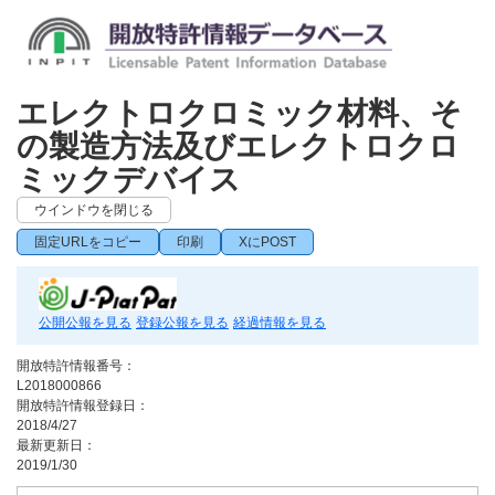
エレクトロクロミック材料、そ
の製造方法及びエレクトロクロ
ミックデバイス
ウインドウを閉じる
固定URLをコピー
印刷
XにPOST
公開公報を見る
登録公報を見る
経過情報を見る
開放特許情報番号：
L2018000866
開放特許情報登録日：
2018/4/27
最新更新日：
2019/1/30