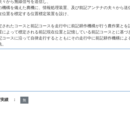
夫々から無線信号を送信し、
力機構を備えた農機に、情報処理装置、及び前記アンテナの夫々から送
在位置を標定する位置標定装置を設け、
定されたコースと前記コースを走行中に前記耕作機構が行う農作業とを
置によって標定される前記現在位置と記憶している前記コースとに基づ
記コースに沿って自律走行するとともにその走行中に前記耕作機構によ
法。
諾実績 ：
無