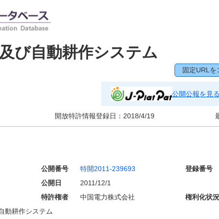
、及び自動耕作システム
固定URLを
公開公報を見
開放特許情報登録日：
2018/4/19
公開番号
特開2011-239693
登録番号
公開日
2011/12/1
特許権者
中国電力株式会社
権利化状
自動耕作システム