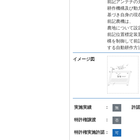
前記アンテナの
耕作機構及び動
基づき自身の現
前記農機は、
農地について設
前記位置標定装
構を制御して前
する自動耕作方
イメージ図
実施実績 ：
許
無
特許権譲渡 ：
否
特許権実施許諾：
可