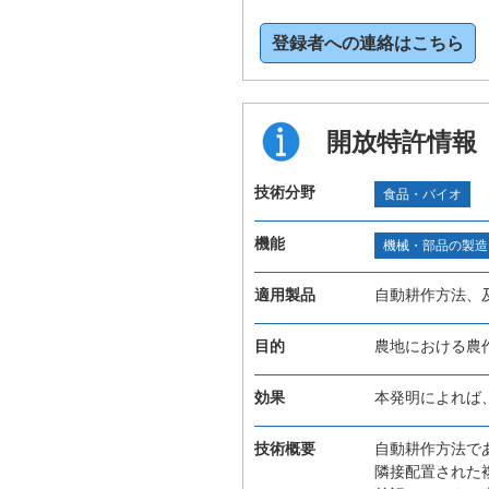
登録者への連絡はこちら
開放特許情報
技術分野
食品・バイオ
機能
機械・部品の製造
適用製品
自動耕作方法、
目的
農地における農
効果
本発明によれば
技術概要
自動耕作方法で
隣接配置された