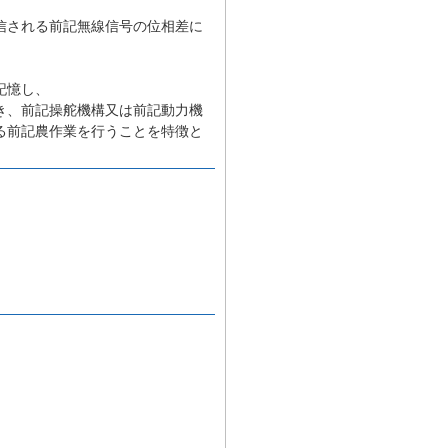
信される前記無線信号の位相差に
記憶し、
き、前記操舵機構又は前記動力機
る前記農作業を行うことを特徴と