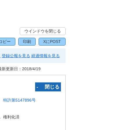
ウインドウを閉じる
コピー
印刷
XにPOST
る
登録公報を見る
経過情報を見る
最新更新日：
2018/4/19
‐ 閉じる
特許第5147896号
況
権利化済