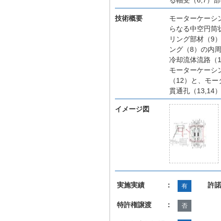
技術概要
モーターケーシ
らなる中空円筒
リング部材（9
ング（8）の内
冷却流体流路（
モーターケーシ
（12）と、モー
貫通孔（13,1
イメージ図
実施実績 ：
許
有
特許権譲渡 ：
否