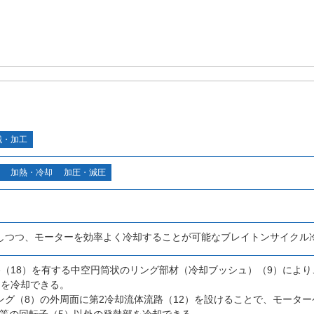
械・加工
加熱・冷却
加圧・減圧
しつつ、モーターを効率よく冷却することが可能なブレイトンサイクル
路（18）を有する中空円筒状のリング部材（冷却ブッシュ）（9）により
）を冷却できる。
ング（8）の外周面に第2冷却流体流路（12）を設けることで、モーター
部等の回転子（5）以外の発熱部を冷却できる。