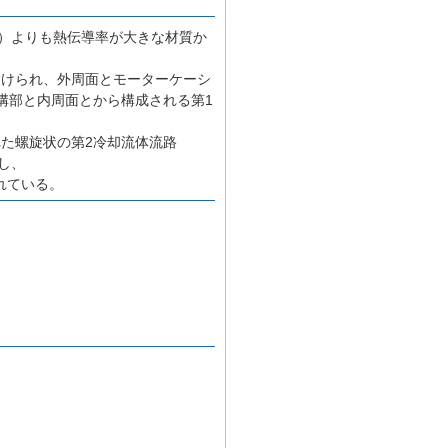
8）よりも熱伝導率が大きな材質か
設けられ、外周面とモーターケーシ
溝部と内周面とから構成される第1
た螺旋状の第2冷却流体流路
し、
されている。