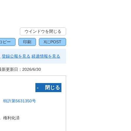
ウインドウを閉じる
コピー
印刷
XにPOST
る
登録公報を見る
経過情報を見る
最新更新日：
2026/6/30
‐ 閉じる
特許第5631350号
況
権利化済