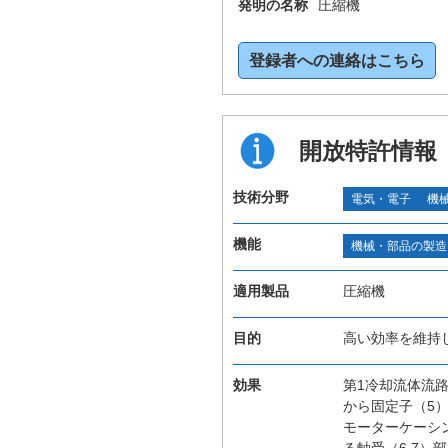
発明の名称
圧縮機
登録者への連絡はこちら
開放特許情報
技術分野
電気・電子
機
機能
機械・部品の製造
適用製品
圧縮機
目的
高い効率を維持
効果
第1冷却流体流
から固定子（5
モーターケーシ
る軸受（6,7）