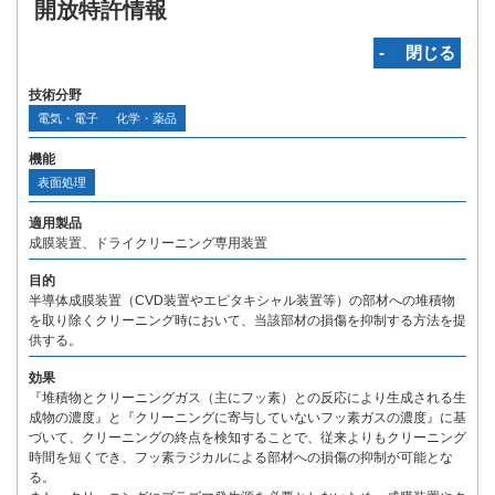
開放特許情報
‐ 閉じる
技術分野
電気・電子
化学・薬品
機能
表面処理
適用製品
成膜装置、ドライクリーニング専用装置
目的
半導体成膜装置（CVD装置やエピタキシャル装置等）の部材への堆積物
を取り除くクリーニング時において、当該部材の損傷を抑制する方法を提
供する。
効果
『堆積物とクリーニングガス（主にフッ素）との反応により生成される生
成物の濃度』と『クリーニングに寄与していないフッ素ガスの濃度』に基
づいて、クリーニングの終点を検知することで、従来よりもクリーニング
時間を短くでき、フッ素ラジカルによる部材への損傷の抑制が可能とな
る。