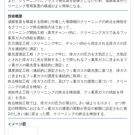
また、クリーニングにプラズマ発生源を必要としないため、成膜装置やク
リーニング専用装置の構成がより簡単になる。
技術概要
成膜装置を構成する部材に付着した堆積物のクリーニングの終点を検知す
るクリーニング終点検知方法であって、
クリーニング開始工程（真空チャンバ内に、クリーニングガスであるフッ
素系ガスの供給を開始）と、
圧力測定工程（クリーニング中に、チャンバ内から排出される排ガスの圧
力を連続的に測定）と、
吸光度測定工程（クリーニング中に、排ガスの圧力を大気圧とし、大気圧
とされた排ガスに光を照射することで得られるフッ素系ガスに含まれるフ
ッ素ガスの吸光度を連続的に測定）と、
濃度測定工程（連続的に測定されたフッ素ガスの吸光度に基づき、排ガス
に含まれるフッ素ガスの濃度を連続的に取得）と、
終点検知工程（排ガスの圧力、及びフッ素ガスの濃度に基づいて、クリー
ニングの終点を検知）と、
供給停止工程（クリーニングの終点を検知後、フッ素系ガスの供給を停
止）を含み、
終点検知工程では、排ガスの圧力が第1のしきい値よりも小さく、かつ所
定の時間内におけるフッ素ガスの濃度の変動が所定の範囲に設定された第
2のしきい値に収まった際、クリーニングの終点を検知する。
イメージ図