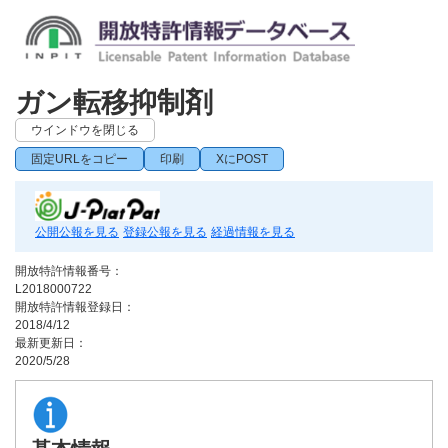
ガン転移抑制剤
ウインドウを閉じる
固定URLをコピー
印刷
XにPOST
公開公報を見る
登録公報を見る
経過情報を見る
開放特許情報番号：
L2018000722
開放特許情報登録日：
2018/4/12
最新更新日：
2020/5/28