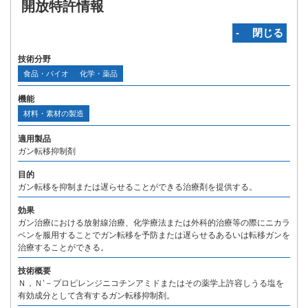
開放特許情報
‐ 閉じる
技術分野
食品・バイオ
化学・薬品
機能
材料・素材の製造
適用製品
ガン転移抑制剤
目的
ガン転移を抑制または遅らせることができる治療剤を提供する。
効果
ガン治療における放射線治療、化学療法または外科的治療等の際にニカラ
ベンを服用することでガン転移を予防または遅らせるあるいは転移ガンを
治療することができる。
技術概要
Ｎ，Ｎ’－プロピレンジニコチンアミドまたはその薬学上許容しうる塩を
有効成分として含有するガン転移抑制剤。