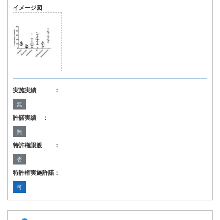
イメージ図
実施実績 ：
無
許諾実績 ：
無
特許権譲渡 ：
否
特許権実施許諾：
可