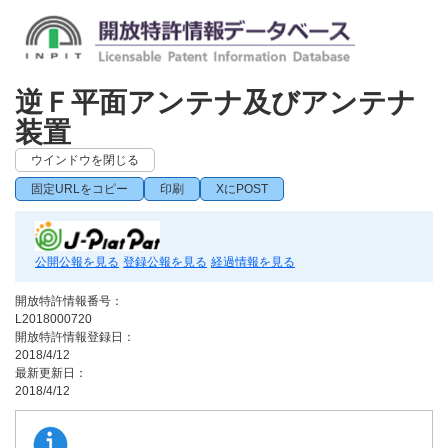
逆Ｆ平面アンテナ及びアンテナ
装置
ウインドウを閉じる
固定URLをコピー
印刷
XにPOST
公開公報を見る
登録公報を見る
経過情報を見る
開放特許情報番号：
L2018000720
開放特許情報登録日：
2018/4/12
最新更新日：
2018/4/12