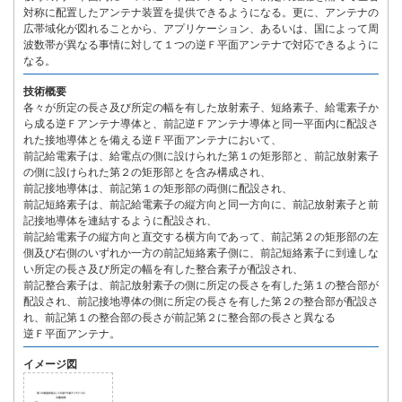
対称に配置したアンテナ装置を提供できるようになる。更に、アンテナの
広帯域化が図れることから、アプリケーション、あるいは、国によって周
波数帯が異なる事情に対して１つの逆Ｆ平面アンテナで対応できるように
なる。
技術概要
各々が所定の長さ及び所定の幅を有した放射素子、短絡素子、給電素子か
ら成る逆Ｆアンテナ導体と、前記逆Ｆアンテナ導体と同一平面内に配設さ
れた接地導体とを備える逆Ｆ平面アンテナにおいて、
前記給電素子は、給電点の側に設けられた第１の矩形部と、前記放射素子
の側に設けられた第２の矩形部とを含み構成され、
前記接地導体は、前記第１の矩形部の両側に配設され、
前記短絡素子は、前記給電素子の縦方向と同一方向に、前記放射素子と前
記接地導体を連結するように配設され、
前記給電素子の縦方向と直交する横方向であって、前記第２の矩形部の左
側及び右側のいずれか一方の前記短絡素子側に、前記短絡素子に到達しな
い所定の長さ及び所定の幅を有した整合素子が配設され、
前記整合素子は、前記放射素子の側に所定の長さを有した第１の整合部が
配設され、前記接地導体の側に所定の長さを有した第２の整合部が配設さ
れ、前記第１の整合部の長さが前記第２に整合部の長さと異なる
逆Ｆ平面アンテナ。
イメージ図