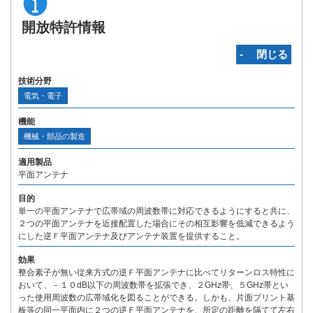
開放特許情報
‐ 閉じる
技術分野
電気・電子
機能
機械・部品の製造
適用製品
平面アンテナ
目的
単一の平面アンテナで広帯域の周波数帯に対応できるようにすると共に、
２つの平面アンテナを近接配置した場合にその相互影響を低減できるよう
にした逆Ｆ平面アンテナ及びアンテナ装置を提供すること。
効果
整合素子が無い従来方式の逆Ｆ平面アンテナに比べてリターンロス特性に
おいて、－１０dB以下の周波数帯を拡張でき、２GHz帯、５GHz帯とい
った使用周波数の広帯域化を図ることができる。しかも、片面プリント基
板等の同一平面内に２つの逆Ｆ平面アンテナを、所定の距離を隔てて左右