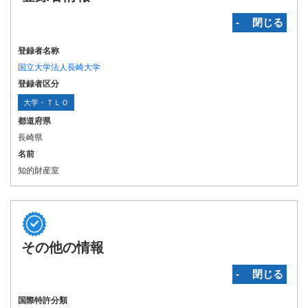
‐ 閉じる
登録者名称
国立大学法人長崎大学
登録者区分
大学・ＴＬＯ
都道府県
長崎県
名前
知的財産室
その他の情報
‐ 閉じる
国際特許分類