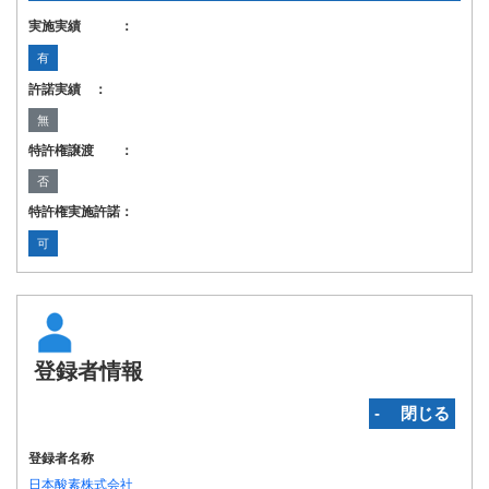
実施実績 ：
有
許諾実績 ：
無
特許権譲渡 ：
否
特許権実施許諾：
可
登録者情報
‐ 閉じる
登録者名称
日本酸素株式会社