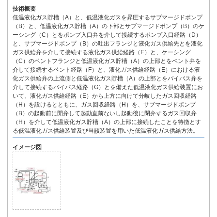
技術概要
低温液化ガス貯槽（A）と、低温液化ガスを昇圧するサブマージドポンプ
（B）と、低温液化ガス貯槽（A）の下部とサブマージドポンプ（B）のケ
ーシング（C）とをポンプ入口弁を介して接続するポンプ入口経路（D）
と、サブマージドポンプ（B）の吐出フランジと液化ガス供給先とを液化
ガス供給弁を介して接続する液化ガス供給経路（E）と、ケーシング
（C）のベントフランジと低温液化ガス貯槽（A）の上部とをベント弁を
介して接続するベント経路（F）と、液化ガス供給経路（E）における液
化ガス供給弁の上流側と低温液化ガス貯槽（A）の上部とをバイパス弁を
介して接続するバイパス経路（G）とを備えた低温液化ガス供給装置にお
いて、液化ガス供給経路（E）から上方に向けて分岐したガス回収経路
（H）を設けるとともに、ガス回収経路（H）を、サブマージドポンプ
（B）の起動前に開弁して起動直前ないし起動後に閉弁するガス回収弁
（H）を介して低温液化ガス貯槽（A）の上部に接続したことを特徴とす
る低温液化ガス供給装置及び当該装置を用いた低温液化ガス供給方法。
イメージ図