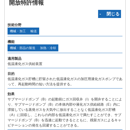
開放特許情報
‐ 閉じる
技術分野
機械・加工
輸送
機能
機械・部品の製造
加熱・冷却
適用製品
低温液化ガス供給装置
目的
低温液化ガス貯槽に貯留された低温液化ガスの加圧用液化ガスポンプであ
って、再起動時間の短い方法を提供する。
効果
サブマージドポンプ（B）の起動前にガス回収弁（I）を開弁することによ
り、サブマージドポンプ（B）の本体内部や液化ガス供給経路（E）内に
滞留している蒸発ガスを大気中に放出することなく低温液化ガス貯槽
（A）に回収し、これらの内部を低温液化ガスで満たすことができ、サブ
マージドポンプ（B）を迅速に起動できるとともに、残留ガスによるキャ
ビテーションの発生も回避することができる。