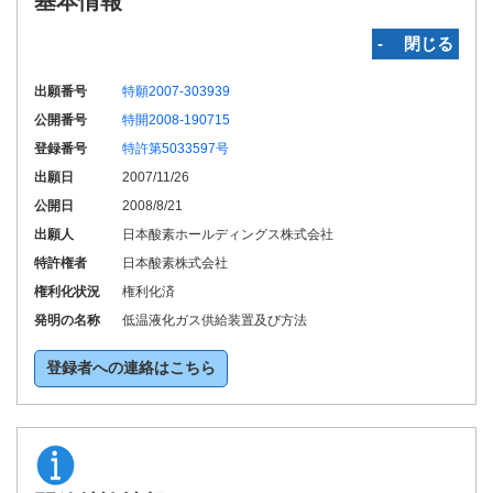
基本情報
‐ 閉じる
出願番号
特願2007-303939
公開番号
特開2008-190715
登録番号
特許第5033597号
出願日
2007/11/26
公開日
2008/8/21
出願人
日本酸素ホールディングス株式会社
特許権者
日本酸素株式会社
権利化状況
権利化済
発明の名称
低温液化ガス供給装置及び方法
登録者への連絡はこちら