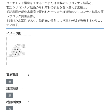
ダイヤモンド構造を有する一つまたは複数のシリコンナノ結晶と、
前記シリコンナノ結晶のそれぞれの表面を覆う炭化水素膜と、
前記表面が炭化水素膜で覆われた一つまたは複数のシリコンナノ結晶を覆
うブロック共重合体と
を設けた水溶性であり、励起光の照射により近赤外域で発光するシリコン
ナノ粒子。
イメージ図
実施実績 ：
無
許諾実績 ：
無
特許権譲渡 ：
否