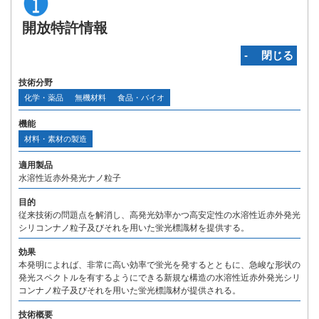
開放特許情報
‐ 閉じる
技術分野
化学・薬品
無機材料
食品・バイオ
機能
材料・素材の製造
適用製品
水溶性近赤外発光ナノ粒子
目的
従来技術の問題点を解消し、高発光効率かつ高安定性の水溶性近赤外発光
シリコンナノ粒子及びそれを用いた蛍光標識材を提供する。
効果
本発明によれば、非常に高い効率で蛍光を発するとともに、急峻な形状の
発光スペクトルを有するようにできる新規な構造の水溶性近赤外発光シリ
コンナノ粒子及びそれを用いた蛍光標識材が提供される。
技術概要