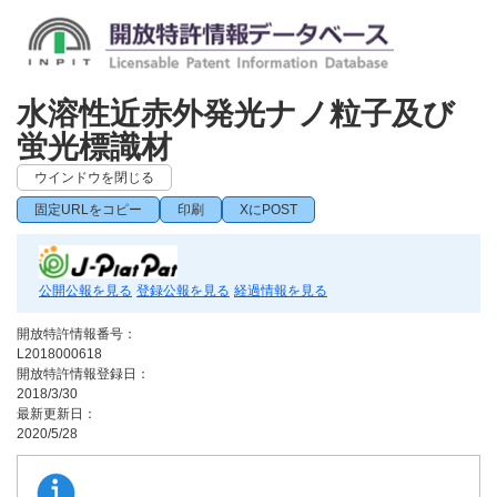
水溶性近赤外発光ナノ粒子及び
蛍光標識材
ウインドウを閉じる
固定URLをコピー
印刷
XにPOST
公開公報を見る
登録公報を見る
経過情報を見る
開放特許情報番号：
L2018000618
開放特許情報登録日：
2018/3/30
最新更新日：
2020/5/28