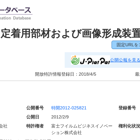
、定着用部材および画像形成装
固定URLを
公開公報を見
開放特許情報登録日：
2018/4/5
最
公開番号
特開2012-025821
登録番号
公開日
2012/2/9
会社
特許権者
富士フイルムビジネスイノベー
権利化状
ション株式会社