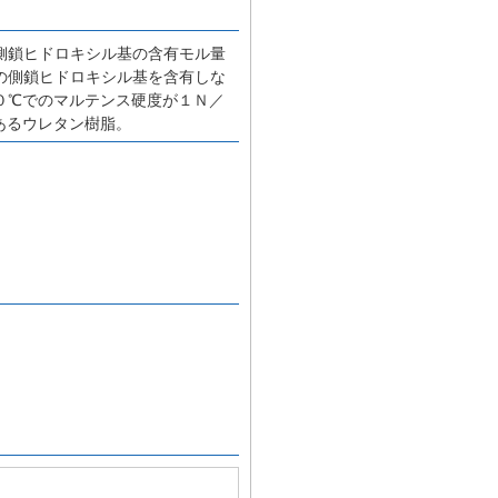
側鎖ヒドロキシル基の含有モル量
の側鎖ヒドロキシル基を含有しな
０℃でのマルテンス硬度が１Ｎ／
あるウレタン樹脂。