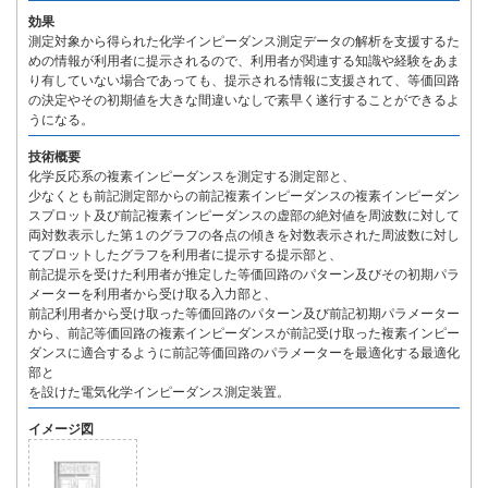
効果
測定対象から得られた化学インピーダンス測定データの解析を支援するた
めの情報が利用者に提示されるので、利用者が関連する知識や経験をあま
り有していない場合であっても、提示される情報に支援されて、等価回路
の決定やその初期値を大きな間違いなしで素早く遂行することができるよ
うになる。
技術概要
化学反応系の複素インピーダンスを測定する測定部と、
少なくとも前記測定部からの前記複素インピーダンスの複素インピーダン
スプロット及び前記複素インピーダンスの虚部の絶対値を周波数に対して
両対数表示した第１のグラフの各点の傾きを対数表示された周波数に対し
てプロットしたグラフを利用者に提示する提示部と、
前記提示を受けた利用者が推定した等価回路のパターン及びその初期パラ
メーターを利用者から受け取る入力部と、
前記利用者から受け取った等価回路のパターン及び前記初期パラメーター
から、前記等価回路の複素インピーダンスが前記受け取った複素インピー
ダンスに適合するように前記等価回路のパラメーターを最適化する最適化
部と
を設けた電気化学インピーダンス測定装置。
イメージ図