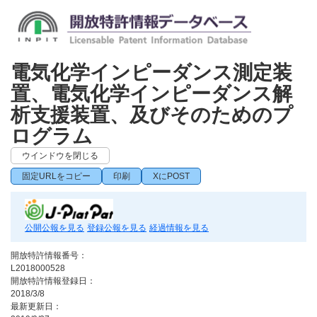
電気化学インピーダンス測定装
置、電気化学インピーダンス解
析支援装置、及びそのためのプ
ログラム
ウインドウを閉じる
固定URLをコピー
印刷
XにPOST
公開公報を見る
登録公報を見る
経過情報を見る
開放特許情報番号：
L2018000528
開放特許情報登録日：
2018/3/8
最新更新日：