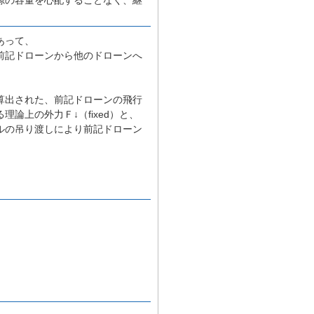
あって、
前記ドローンから他のドローンへ
算出された、前記ドローンの飛行
論上の外力Ｆ↓（fixed）と、
ルの吊り渡しにより前記ドローン