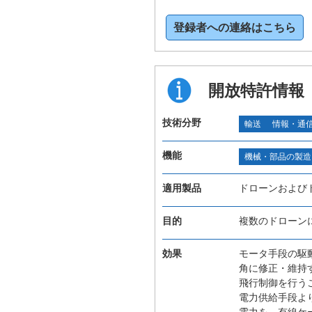
登録者への連絡はこちら
開放特許情報
技術分野
輸送
情報・通
機能
機械・部品の製造
適用製品
ドローンおよび
目的
複数のドローン
効果
モータ手段の駆
角に修正・維持
飛行制御を行う
電力供給手段よ
電力を、有線ケ