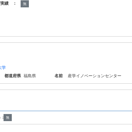
諾実績 ：
無
大学
都道府県
福島県
名前
産学イノベーションセンター
C27/08 B64C27/68 B64C29/00 B64C39/02 B64F3/02 G05D1/08