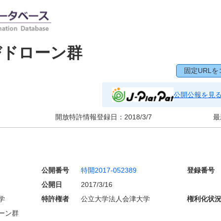
びドローン群
固定URLを
公開公報を見
開放特許情報登録日：
2018/3/7
最
公開番号
特開2017-052389
登録番号
公開日
2017/3/16
学
特許権者
公立大学法人会津大学
権利化状
ーン群