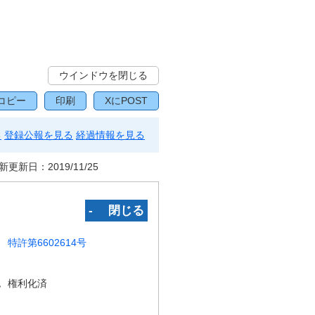
ウインドウを閉じる
コピー
印刷
XにPOST
る
登録公報を見る
経過情報を見る
新更新日：
2019/11/25
‐ 閉じる
特許第6602614号
況
権利化済