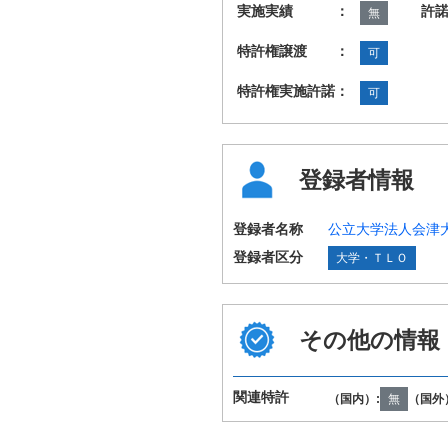
実施実績 ：
許
無
特許権譲渡 ：
可
特許権実施許諾：
可
登録者情報
登録者名称
公立大学法人会津
登録者区分
大学・ＴＬＯ
その他の情報
国際特許分類
B64C13/18 B64
（IPC第8版）