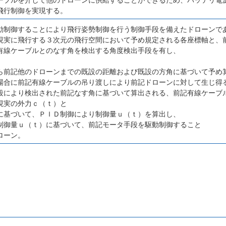
飛行制御を実現する。
動制御することにより飛行姿勢制御を行う制御手段を備えたドローンで
現実に飛行する３次元の飛行空間において予め規定される各座標軸と、
有線ケーブルとのなす角を検出する角度検出手段を有し、
、
ら前記他のドローンまでの既設の距離および既設の方角に基づいて予め
場合に前記有線ケーブルの吊り渡しにより前記ドローンに対して生じ得る理
段により検出された前記なす角に基づいて算出される、前記有線ケーブ
現実の外力ｃ（ｔ）と
に基づいて、ＰＩＤ制御により制御量ｕ（ｔ）を算出し、
制御量ｕ（ｔ）に基づいて、前記モータ手段を駆動制御すること
ローン。