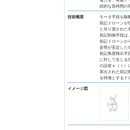
続的な長時間の
技術概要
モータ手段を駆
前記ドローンが
と吊り渡された
前記制御手段は
前記ドローンか
姿勢が安定した
前記角度検出手
に対して生じる
の誤差ｅ（ｔ）
算出された前記
を特徴とするド
イメージ図