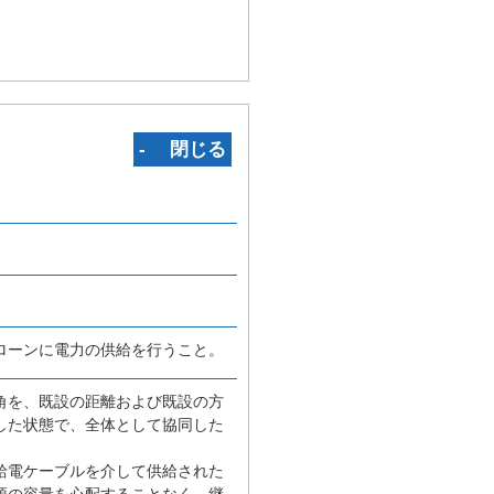
‐ 閉じる
ローンに電力の供給を行うこと。
角を、既設の距離および既設の方
した状態で、全体として協同した
給電ケーブルを介して供給された
源の容量を心配することなく、継