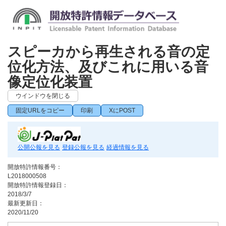
スピーカから再生される音の定
位化方法、及びこれに用いる音
像定位化装置
ウインドウを閉じる
固定URLをコピー
印刷
XにPOST
公開公報を見る
登録公報を見る
経過情報を見る
開放特許情報番号：
L2018000508
開放特許情報登録日：
2018/3/7
最新更新日：
2020/11/20