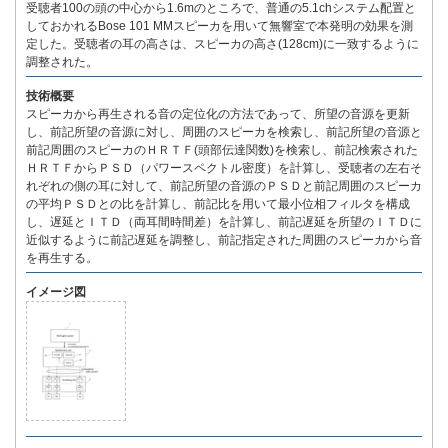
受聴者100の頭の中心から1.6mのところで、普通の5.1chシステム配置と
しておかれるBose 101 MMスピーカを用いて無響室で本発明の効果を測
定した。受聴者の耳の高さは、スピーカの高さ(128cm)に一致するように
調整された。
技術概要
スピーカから再生される音の定位化の方法であって、所望の音源を更新
し、前記所望の音源に対し、周囲のスピーカを検索し、前記所望の音源と
前記周囲のスピーカのＨＲＴＦ(頭部伝達関数)を検索し、前記検索された
ＨＲＴＦからＰＳＤ（パワースペクトル密度）を計算し、受聴者の左右そ
れぞれの側の耳に対して、前記所望の音源のＰＳＤと前記周囲のスピーカ
の平均ＰＳＤとの比を計算し、前記比を用いて最小位相フィルタを構成
し、遅延とＩＴＤ（両耳間時間差）を計算し、前記遅延を所望のＩＴＤに
近似するように前記遅延を調整し、前記指定された周囲のスピーカから音
を再生する。
イメージ図