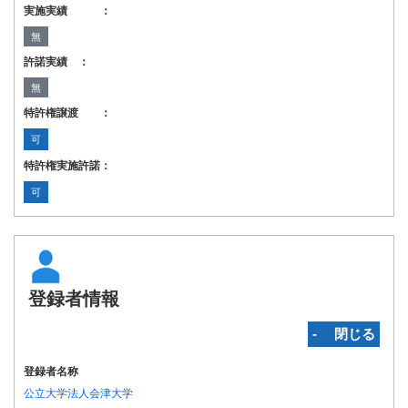
実施実績 ：
無
許諾実績 ：
無
特許権譲渡 ：
可
特許権実施許諾：
可
登録者情報
‐ 閉じる
登録者名称
公立大学法人会津大学