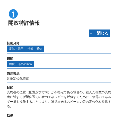
開放特許情報
‐ 閉じる
技術分野
電気・電子
情報・通信
機能
機械・部品の製造
適用製品
音像定位化装置
目的
受聴者の位置（配置及び方向）が不特定である場合の、並んだ複数の受聴
者に対する所望位置での音のエネルギーを近似するために、信号のエネル
ギー量を操作することにより、選択出来るスピーカの音の定位化を提供す
る。
効果