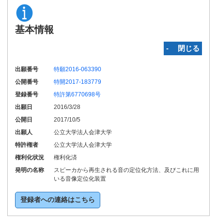
基本情報
‐ 閉じる
出願番号
特願2016-063390
公開番号
特開2017-183779
登録番号
特許第6770698号
出願日
2016/3/28
公開日
2017/10/5
出願人
公立大学法人会津大学
特許権者
公立大学法人会津大学
権利化状況
権利化済
発明の名称
スピーカから再生される音の定位化方法、及びこれに用
いる音像定位化装置
登録者への連絡はこちら