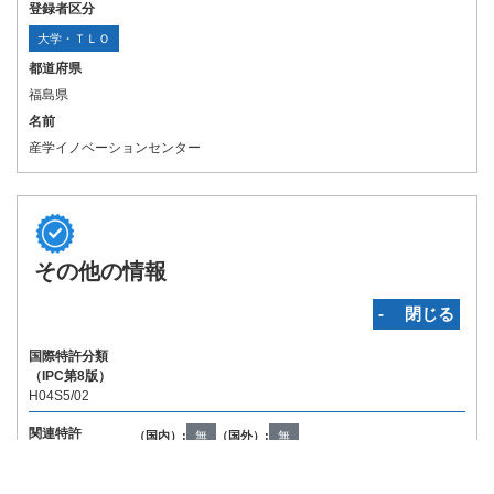
登録者区分
大学・ＴＬＯ
都道府県
福島県
名前
産学イノベーションセンター
その他の情報
‐ 閉じる
国際特許分類
（IPC第8版）
H04S5/02
関連特許
（国内）:
無
（国外）:
無