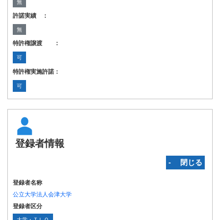
無
許諾実績 ：
無
特許権譲渡 ：
可
特許権実施許諾：
可
登録者情報
‐ 閉じる
登録者名称
公立大学法人会津大学
登録者区分
大学・ＴＬＯ