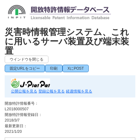
災害時情報管理システム、これ
に用いるサーバ装置及び端末装
置
ウインドウを閉じる
固定URLをコピー
印刷
XにPOST
公開公報を見る
登録公報を見る
経過情報を見る
開放特許情報番号：
L2018000507
開放特許情報登録日：
2018/3/7
最新更新日：
2021/1/20