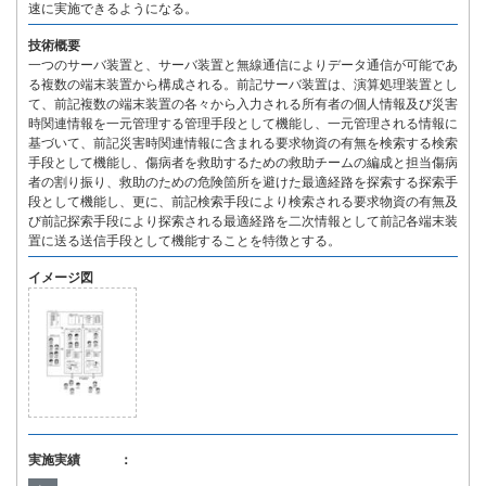
速に実施できるようになる。
技術概要
一つのサーバ装置と、サーバ装置と無線通信によりデータ通信が可能であ
る複数の端末装置から構成される。前記サーバ装置は、演算処理装置とし
て、前記複数の端末装置の各々から入力される所有者の個人情報及び災害
時関連情報を一元管理する管理手段として機能し、一元管理される情報に
基づいて、前記災害時関連情報に含まれる要求物資の有無を検索する検索
手段として機能し、傷病者を救助するための救助チームの編成と担当傷病
者の割り振り、救助のための危険箇所を避けた最適経路を探索する探索手
段として機能し、更に、前記検索手段により検索される要求物資の有無及
び前記探索手段により探索される最適経路を二次情報として前記各端末装
置に送る送信手段として機能することを特徴とする。
イメージ図
実施実績 ：