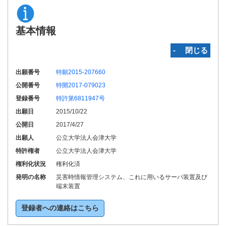
基本情報
‐ 閉じる
出願番号
特願2015-207660
公開番号
特開2017-079023
登録番号
特許第6811947号
出願日
2015/10/22
公開日
2017/4/27
出願人
公立大学法人会津大学
特許権者
公立大学法人会津大学
権利化状況
権利化済
発明の名称
災害時情報管理システム、これに用いるサーバ装置及び
端末装置
登録者への連絡はこちら