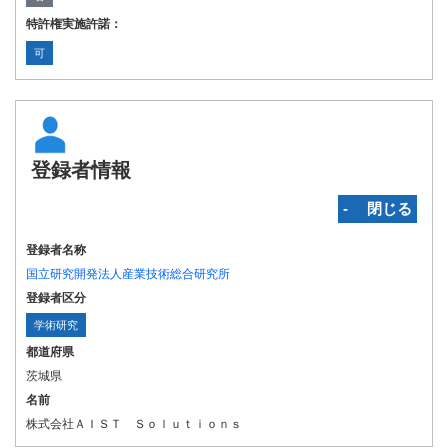
特許権実施許諾：
可
登録者情報
‐ 閉じる
登録者名称
国立研究開発法人産業技術総合研究所
登録者区分
学術研究
都道府県
茨城県
名前
株式会社ＡＩＳＴ Ｓｏｌｕｔｉｏｎｓ