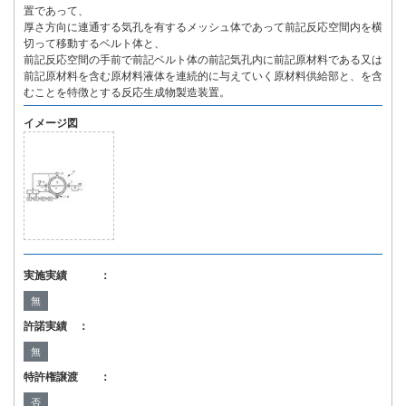
置であって、
厚さ方向に連通する気孔を有するメッシュ体であって前記反応空間内を横
切って移動するベルト体と、
前記反応空間の手前で前記ベルト体の前記気孔内に前記原材料である又は
前記原材料を含む原材料液体を連続的に与えていく原材料供給部と、を含
むことを特徴とする反応生成物製造装置。
イメージ図
実施実績 ：
無
許諾実績 ：
無
特許権譲渡 ：
否