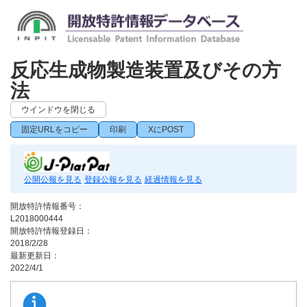
反応生成物製造装置及びその方
法
ウインドウを閉じる
固定URLをコピー
印刷
XにPOST
公開公報を見る
登録公報を見る
経過情報を見る
開放特許情報番号：
L2018000444
開放特許情報登録日：
2018/2/28
最新更新日：
2022/4/1