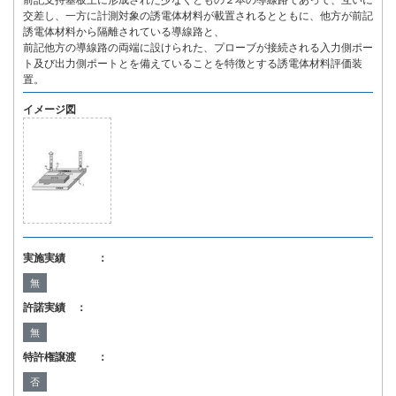
前記支持基板上に形成された少なくともの２本の導線路であって、互いに
交差し、一方に計測対象の誘電体材料が載置されるとともに、他方が前記
誘電体材料から隔離されている導線路と、
前記他方の導線路の両端に設けられた、プローブが接続される入力側ポー
ト及び出力側ポートとを備えていることを特徴とする誘電体材料評価装
置。
イメージ図
実施実績 ：
無
許諾実績 ：
無
特許権譲渡 ：
否