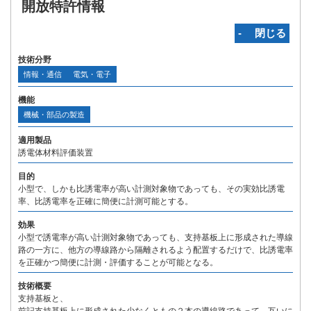
開放特許情報
‐ 閉じる
技術分野
情報・通信
電気・電子
機能
機械・部品の製造
適用製品
誘電体材料評価装置
目的
小型で、しかも比誘電率が高い計測対象物であっても、その実効比誘電
率、比誘電率を正確に簡便に計測可能とする。
効果
小型で誘電率が高い計測対象物であっても、支持基板上に形成された導線
路の一方に、他方の導線路から隔離されるよう配置するだけで、比誘電率
を正確かつ簡便に計測・評価することが可能となる。
技術概要
支持基板と、