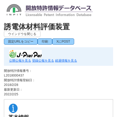
誘電体材料評価装置
ウインドウを閉じる
固定URLをコピー
印刷
XにPOST
公開公報を見る
登録公報を見る
経過情報を見る
開放特許情報番号：
L2018000437
開放特許情報登録日：
2018/2/28
最新更新日：
2022/2/25