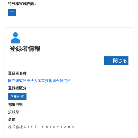
特許権実施許諾：
可
登録者情報
‐ 閉じる
登録者名称
国立研究開発法人産業技術総合研究所
登録者区分
学術研究
都道府県
茨城県
名前
株式会社ＡＩＳＴ Ｓｏｌｕｔｉｏｎｓ