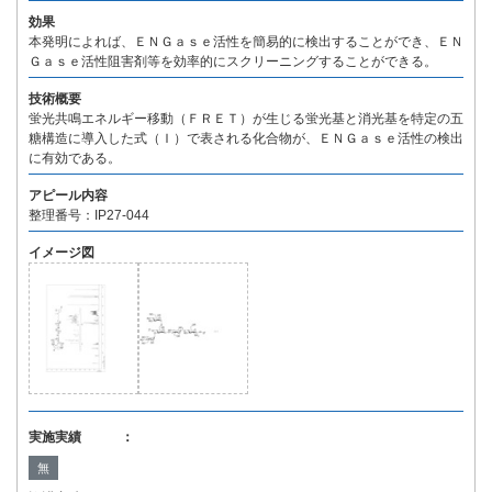
効果
本発明によれば、ＥＮＧａｓｅ活性を簡易的に検出することができ、ＥＮ
Ｇａｓｅ活性阻害剤等を効率的にスクリーニングすることができる。
技術概要
蛍光共鳴エネルギー移動（ＦＲＥＴ）が生じる蛍光基と消光基を特定の五
糖構造に導入した式（Ｉ）で表される化合物が、ＥＮＧａｓｅ活性の検出
に有効である。
アピール内容
整理番号：IP27-044
イメージ図
実施実績 ：
無