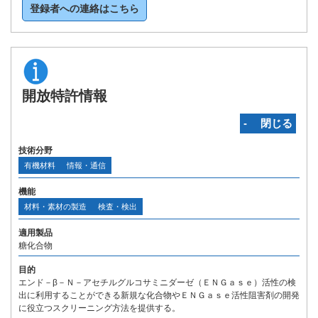
登録者への連絡はこちら
開放特許情報
‐ 閉じる
技術分野
有機材料
情報・通信
機能
材料・素材の製造
検査・検出
適用製品
糖化合物
目的
エンド－β－Ｎ－アセチルグルコサミニダーゼ（ＥＮＧａｓｅ）活性の検
出に利用することができる新規な化合物やＥＮＧａｓｅ活性阻害剤の開発
に役立つスクリーニング方法を提供する。