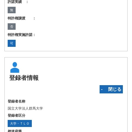
許諾実績 ：
無
特許権譲渡 ：
否
特許権実施許諾：
可
登録者情報
‐ 閉じる
登録者名称
国立大学法人群馬大学
登録者区分
大学・ＴＬＯ
都道府県