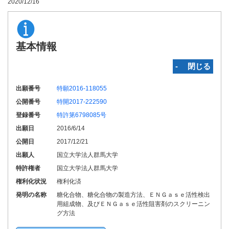
2020/12/16
基本情報
‐ 閉じる
出願番号
特願2016-118055
公開番号
特開2017-222590
登録番号
特許第6798085号
出願日
2016/6/14
公開日
2017/12/21
出願人
国立大学法人群馬大学
特許権者
国立大学法人群馬大学
権利化状況
権利化済
発明の名称
糖化合物、糖化合物の製造方法、ＥＮＧａｓｅ活性検出
用組成物、及びＥＮＧａｓｅ活性阻害剤のスクリーニン
グ方法