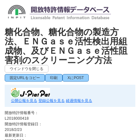
糖化合物、糖化合物の製造方
法、ＥＮＧａｓｅ活性検出用組
成物、及びＥＮＧａｓｅ活性阻
害剤のスクリーニング方法
ウインドウを閉じる
固定URLをコピー
印刷
XにPOST
公開公報を見る
登録公報を見る
経過情報を見る
開放特許情報番号：
L2018000418
開放特許情報登録日：
2018/2/23
最新更新日：