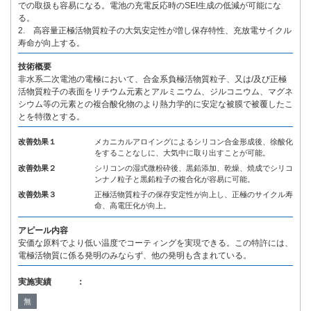
での取扱も容易になる。電池の充電反応時のSEI生成の低減が可能にな
る。
2. 高容量正極活物質粒子の大気安定性が増し保存特性、充放電サイクル
寿命が向上する。
技術概要
非水系二次電池の電極において、合金系負極活物質粒子、又は/及び正極
活物質粒子の表面をリチウム元素とアルミニウム、ジルコニウム、マグネ
シウム等の元素との複合酸化物のより熱力学的に安定な被膜で被覆したこ
とを特徴とする。
改善効果１
メカニカルアロイングによるシリコン合金形成後、徐酸化
をすることなしに、大気中に取り出すことが可能。
改善効果２
シリコンの湿式微粉砕後、黒鉛添加、乾燥、焼成でシリコ
ンナノ粒子と黒鉛粒子の複合化が容易に可能。
改善効果３
正極活物質粒子の保存安定性が向上し、正極のサイクル寿
命、高電圧化が向上。
アピール内容
安価な原料でより低い温度でコーティングを実現できる。この特許には、
電極活物質に係る発明のみならず、他の発明も含まれている。
実施実績 ：
無