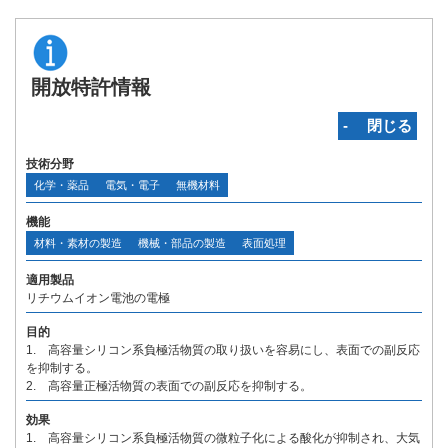
開放特許情報
‐ 閉じる
技術分野
化学・薬品
電気・電子
無機材料
機能
材料・素材の製造
機械・部品の製造
表面処理
適用製品
リチウムイオン電池の電極
目的
1. 高容量シリコン系負極活物質の取り扱いを容易にし、表面での副反応
を抑制する。
2. 高容量正極活物質の表面での副反応を抑制する。
効果
1. 高容量シリコン系負極活物質の微粒子化による酸化が抑制され、大気