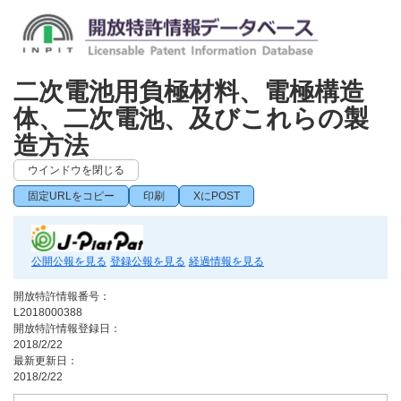
二次電池用負極材料、電極構造
体、二次電池、及びこれらの製
造方法
ウインドウを閉じる
固定URLをコピー
印刷
XにPOST
公開公報を見る
登録公報を見る
経過情報を見る
開放特許情報番号：
L2018000388
開放特許情報登録日：
2018/2/22
最新更新日：
2018/2/22