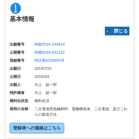
基本情報
‐ 閉じる
出願番号
特願2014-144814
公開番号
特開2016-021332
登録番号
特許第6256855号
出願日
2014/7/15
公開日
2016/2/4
出願人
川上 総一郎
特許権者
川上 総一郎
権利化状況
権利化済
発明の名称
二次電池用負極材料、電極構造体、二次電池、及びこれ
らの製造方法
登録者への連絡はこちら