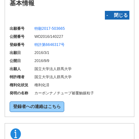
基本情報
‐ 閉じる
出願番号
特願2017-503665
公開番号
WO2016/140227
登録番号
特許第6646317号
出願日
2016/3/1
公開日
2016/9/9
出願人
国立大学法人群馬大学
特許権者
国立大学法人群馬大学
権利化状況
権利化済
発明の名称
カーボンナノチューブ被覆触媒粒子
登録者への連絡はこちら