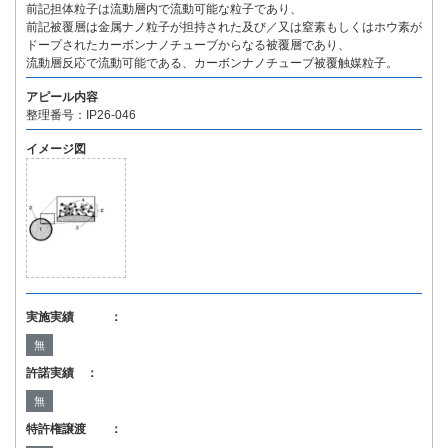
前記担体粒子は流動層内で流動可能な粒子であり、
前記被覆層は金属ナノ粒子が担持された及び／又は窒素もしくはホウ素が
ドープされたカーボンナノチューブからなる被覆層であり、
流動層反応で流動可能である、カーボンナノチューブ被覆触媒粒子。
アピール内容
整理番号：IP26-046
イメージ図
実施実績 ：
無
許諾実績 ：
無
特許権譲渡 ：