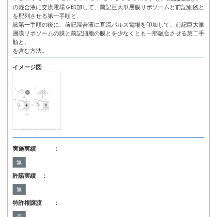
の混合液に交流電場を印加して、前記巨大単層膜リポソームと前記細胞と
を配列させる第一手順と、
該第一手順の後に、前記混合液に直流パルス電場を印加して、前記巨大単
層膜リポソームの膜と前記細胞の膜とを少なくとも一部融合させる第二手
順と、
を含む方法。
イメージ図
実施実績 ：
無
許諾実績 ：
無
特許権譲渡 ：
否