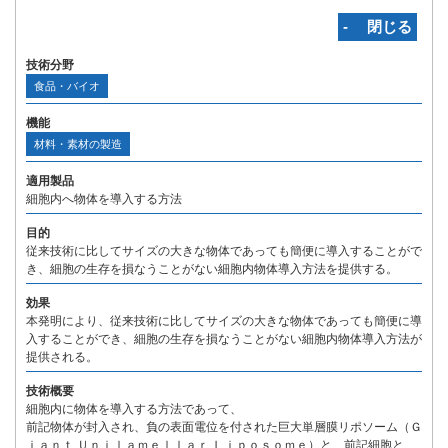
‐ 閉じる
技術分野
食品・バイオ
機能
材料・素材の製造
適用製品
細胞内へ物体を導入する方法
目的
従来技術に比してサイズの大きな物体であっても簡便に導入することがで
き、細胞の生存を損なうことがない細胞内物体導入方法を提供する。
効果
本発明により、従来技術に比してサイズの大きな物体であっても簡便に導
入することができ、細胞の生存を損なうことがない細胞内物体導入方法が
提供される。
技術概要
細胞内に物体を導入する方法であって、
前記物体が封入され、負の表面電位を付された巨大単層膜リポソーム（Ｇ
ｉａｎｔ Ｕｎｉｌａｍｅｌｌａｒ Ｌｉｐｏｓｏｍｅ）と、前記細胞と、