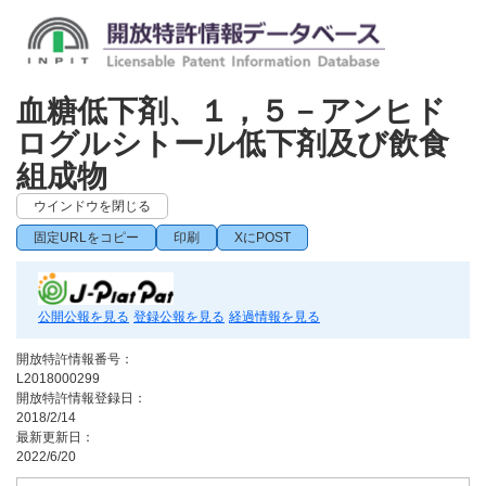
血糖低下剤、１，５－アンヒド
ログルシトール低下剤及び飲食
組成物
ウインドウを閉じる
固定URLをコピー
印刷
XにPOST
公開公報を見る
登録公報を見る
経過情報を見る
開放特許情報番号：
L2018000299
開放特許情報登録日：
2018/2/14
最新更新日：
2022/6/20