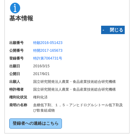
基本情報
‐ 閉じる
出願番号
特願2016-051423
公開番号
特開2017-165673
登録番号
特許第7064731号
出願日
2016/3/15
公開日
2017/9/21
出願人
国立研究開発法人農業・食品産業技術総合研究機構
特許権者
国立研究開発法人農業・食品産業技術総合研究機構
権利化状況
権利化済
発明の名称
血糖低下剤、１，５－アンヒドログルシトール低下剤及
び飲食組成物
登録者への連絡はこちら