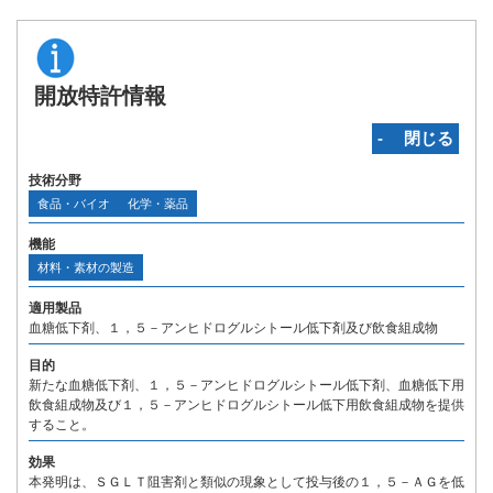
開放特許情報
‐ 閉じる
技術分野
食品・バイオ
化学・薬品
機能
材料・素材の製造
適用製品
血糖低下剤、１，５－アンヒドログルシトール低下剤及び飲食組成物
目的
新たな血糖低下剤、１，５－アンヒドログルシトール低下剤、血糖低下用
飲食組成物及び１，５－アンヒドログルシトール低下用飲食組成物を提供
すること。
効果
本発明は、ＳＧＬＴ阻害剤と類似の現象として投与後の１，５－ＡＧを低