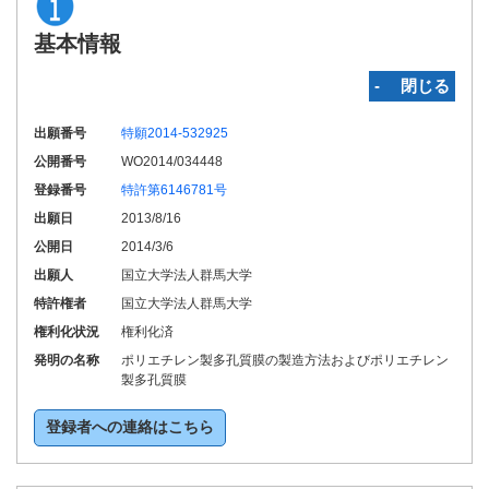
基本情報
‐ 閉じる
出願番号
特願2014-532925
公開番号
WO2014/034448
登録番号
特許第6146781号
出願日
2013/8/16
公開日
2014/3/6
出願人
国立大学法人群馬大学
特許権者
国立大学法人群馬大学
権利化状況
権利化済
発明の名称
ポリエチレン製多孔質膜の製造方法およびポリエチレン
製多孔質膜
登録者への連絡はこちら