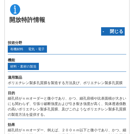
開放特許情報
‐ 閉じる
技術分野
有機材料
電気・電子
機能
材料・素材の製造
適用製品
ポリエチレン製多孔質膜を製造する方法及び、ポリエチレン製多孔質膜
目的
細孔径がｎｍオーダーと微小であり、かつ、細孔容積や比表面積が大きい
にも関わらず、引張り破断強度および引き裂き強度が高く、気体透過係数
の高いポリエチレン製多孔質膜、及びこのようなポリエチレン製多孔質膜
の製造方法を提供する。
効果
細孔径がｎｍオーダー、例えば、２００ｎｍ以下と微小であり、かつ、細