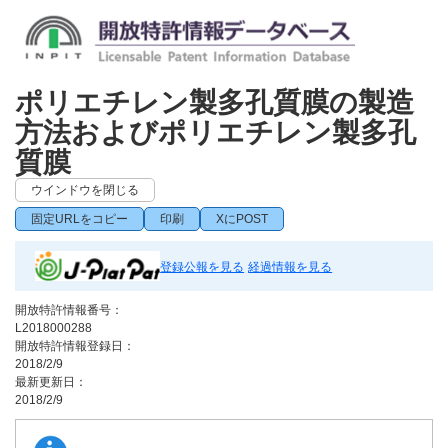
ポリエチレン製多孔質膜の製造
方法およびポリエチレン製多孔
質膜
ウインドウを閉じる
固定URLをコピー
印刷
XにPOST
登録公報を見る
経過情報を見る
開放特許情報番号：
L2018000288
開放特許情報登録日：
2018/2/9
最新更新日：
2018/2/9