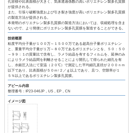
孔容積や比表面積が大きく、気体透過係数の高いポリエチレン製多孔質膜
が提供される。
また、引張り破断強度および引き裂き強度が高いポリエチレン製多孔質膜
の製造方法が提供される。
本発明のポリエチレン製多孔質膜の製造方法においては、収縮処理を含ま
ないので、より簡便にポリエチレン製多孔質膜を製造することができる。
技術概要
粘度平均分子量が１００万～１５００万である超高分子量ポリエチレン
と、重量平均分子量が１万～８０万であるポリエチレンとを、５０：５０
～９９：１の質量比で含有し、ラメラ結晶を有するフィルムを、延伸のみ
によりラメラ結晶間を剥離させることにより開孔して得られた細孔を有
し、水銀圧入法にて室温（２０℃）で測定した平均細孔直径が２００ｎｍ
以下であり、比表面積が５０ｍ↑２／ｇ以上であり、且つ、空隙率が１
５％以上であるポリエチレン製多孔質膜。
アピール内容
整理番号：IP23-046JP，US，EP，CN
イメージ図