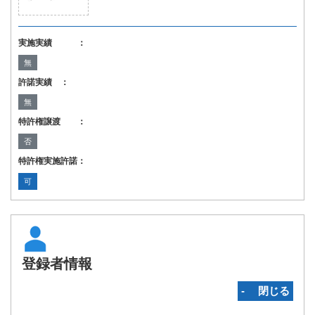
実施実績 ：
無
許諾実績 ：
無
特許権譲渡 ：
否
特許権実施許諾：
可
登録者情報
‐ 閉じる