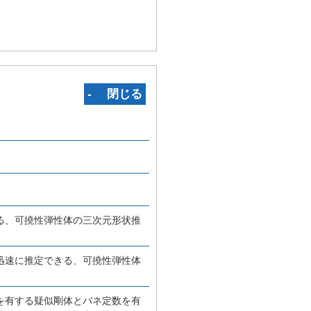
‐ 閉じる
る、可撓性弾性体の三次元形状推
迅速に推定できる、可撓性弾性体
を有する疑似剛体とバネ定数を有