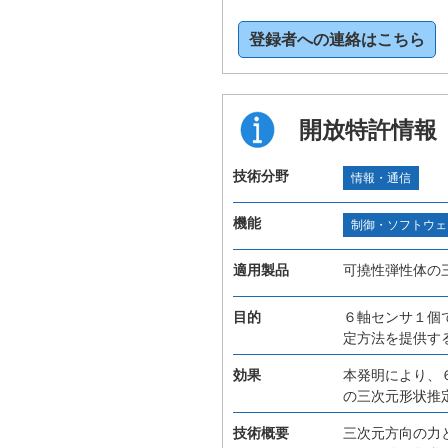
登録者への連絡はこちら
開放特許情報
技術分野
情報・通信
機能
制御・ソフトウェ
適用製品
可撓性弾性体の
目的
６軸センサ１個
定方法を提供す
効果
本発明により、
の三次元形状推
技術概要
三次元方向の力