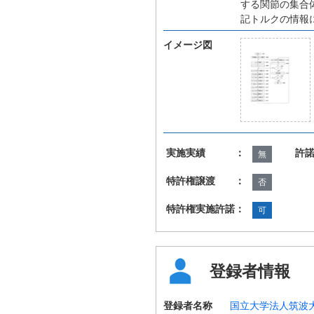
する関節の集合
記トルクの情報
イメージ図
実施実績 ：
許
無
特許権譲渡 ：
否
特許権実施許諾：
可
登録者情報
登録者名称
国立大学法人筑波