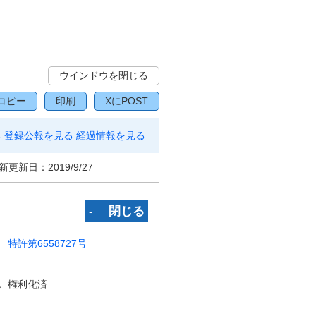
ウインドウを閉じる
コピー
印刷
XにPOST
る
登録公報を見る
経過情報を見る
新更新日：
2019/9/27
‐ 閉じる
特許第6558727号
況
権利化済