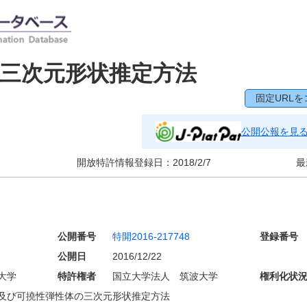
三次元形状推定方法
固定URLを
公開公報を見
開放特許情報登録日：
2018/2/7
最
公開番号
特開2016-217748
登録番号
公開日
2016/12/22
大学
特許権者
国立大学法人 筑波大学
権利化状
及び可撓性弾性体の三次元形状推定方法