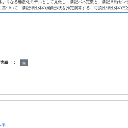
体よりなる離散化モデルとして見做し、前記バネ定数と、前記６軸セン
に基づいて、前記弾性体の屈曲形状を推定演算する、可撓性弾性体の三
諾実績 ：
無
大学