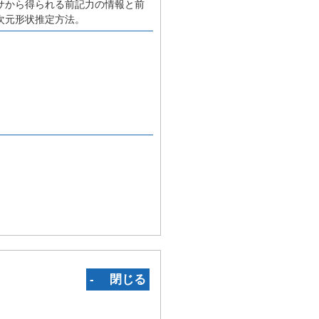
サから得られる前記力の情報と前
次元形状推定方法。
‐ 閉じる