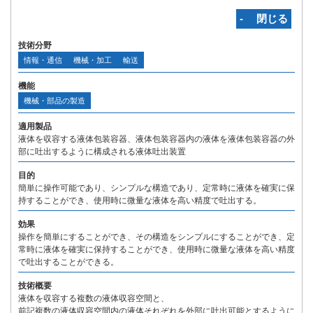
‐ 閉じる
技術分野
情報・通信
機械・加工
輸送
機能
機械・部品の製造
適用製品
液体を収容する液体包装容器、液体包装容器内の液体を液体包装容器の外
部に吐出するように構成される液体吐出装置
目的
簡単に操作可能であり、シンプルな構造であり、定常時に液体を確実に保
持することができ、使用時に微量な液体を高い精度で吐出する。
効果
操作を簡単にすることができ、その構造をシンプルにすることができ、定
常時に液体を確実に保持することができ、使用時に微量な液体を高い精度
で吐出することができる。
技術概要
液体を収容する複数の液体収容空間と、
前記複数の液体収容空間内の液体それぞれを外部に吐出可能とするように