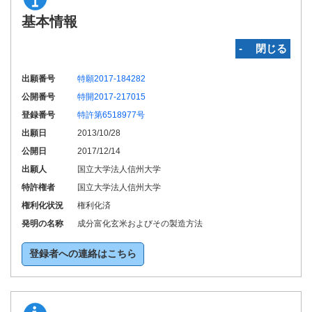
基本情報
‐ 閉じる
出願番号
特願2017-184282
公開番号
特開2017-217015
登録番号
特許第6518977号
出願日
2013/10/28
公開日
2017/12/14
出願人
国立大学法人信州大学
特許権者
国立大学法人信州大学
権利化状況
権利化済
発明の名称
成分富化玄米およびその製造方法
登録者への連絡はこちら