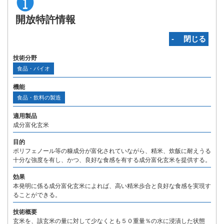
開放特許情報
‐ 閉じる
技術分野
食品・バイオ
機能
食品・飲料の製造
適用製品
成分富化玄米
目的
ポリフェノール等の糠成分が富化されていながら、精米、炊飯に耐えうる
十分な強度を有し、かつ、良好な食感を有する成分富化玄米を提供する。
効果
本発明に係る成分富化玄米によれば、高い精米歩合と良好な食感を実現す
ることができる。
技術概要
玄米を、該玄米の量に対して少なくとも５０重量％の水に浸漬した状態