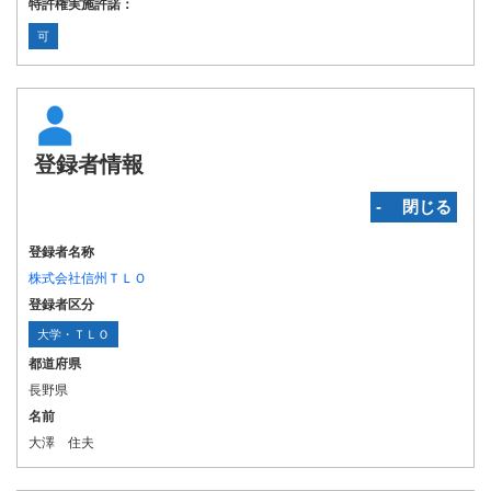
特許権実施許諾：
可
登録者情報
‐ 閉じる
登録者名称
株式会社信州ＴＬＯ
登録者区分
大学・ＴＬＯ
都道府県
長野県
名前
大澤 住夫