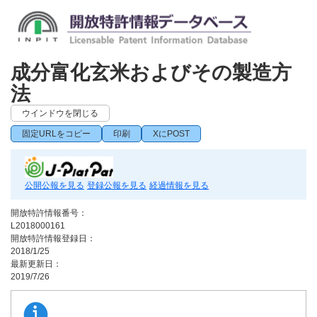
成分富化玄米およびその製造方
法
ウインドウを閉じる
固定URLをコピー
印刷
XにPOST
公開公報を見る
登録公報を見る
経過情報を見る
開放特許情報番号：
L2018000161
開放特許情報登録日：
2018/1/25
最新更新日：
2019/7/26