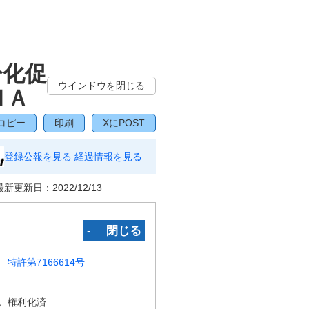
分化促
ウインドウを閉じる
ＮＡ
コピー
印刷
XにPOST
登録公報を見る
経過情報を見る
最新更新日：
2022/12/13
‐ 閉じる
特許第7166614号
況
権利化済