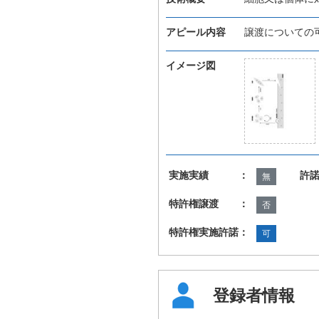
アピール内容
譲渡についての
イメージ図
実施実績 ：
許
無
特許権譲渡 ：
否
特許権実施許諾：
可
登録者情報