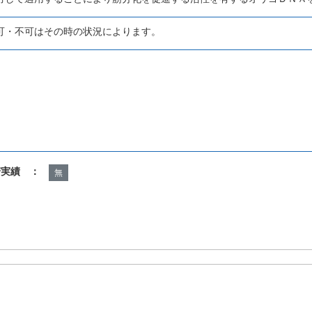
可・不可はその時の状況によります。
諾実績 ：
無