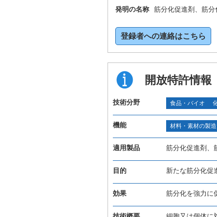
発明の名称
筋分化促進剤、筋分
登録者への連絡はこちら
開放特許情報
技術分野
食品・バイオ
機能
材料・素材の製造
適用製品
筋分化促進剤、
目的
新たな筋分化促
効果
筋分化を強力に
技術概要
細胞又は個体に