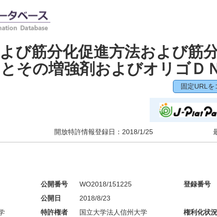
よび筋分化促進方法および筋
Ａとその増強剤およびオリゴＤ
固定URLを
開放特許情報登録日：
2018/1/25
公開番号
WO2018/151225
登録番号
公開日
2018/8/23
学
特許権者
国立大学法人信州大学
権利化状