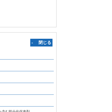
‐ 閉じる
を含む筋分化促進剤。