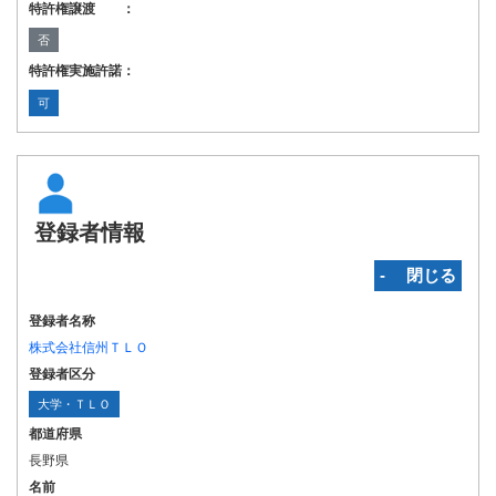
特許権譲渡 ：
否
特許権実施許諾：
可
登録者情報
‐ 閉じる
登録者名称
株式会社信州ＴＬＯ
登録者区分
大学・ＴＬＯ
都道府県
長野県
名前