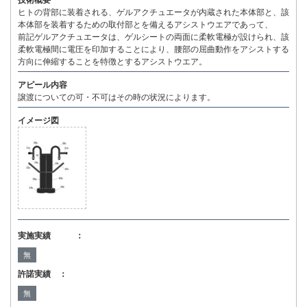
技術概要
ヒトの背部に装着される、ゲルアクチュエータが内蔵された本体部と、該
本体部を装着するための取付部とを備えるアシストウエアであって、
前記ゲルアクチュエータは、ゲルシートの両面に柔軟電極が設けられ、該
柔軟電極間に電圧を印加することにより、腰部の屈曲動作をアシストする
方向に伸縮することを特徴とするアシストウエア。
アピール内容
譲渡についての可・不可はその時の状況によります。
イメージ図
実施実績 ：
無
許諾実績 ：
無