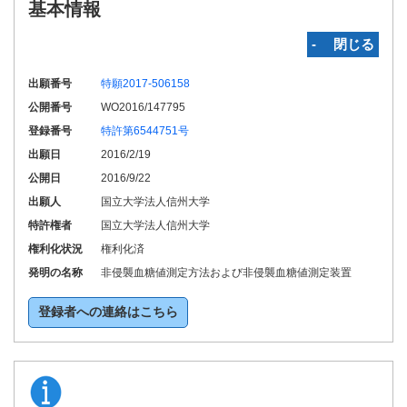
基本情報
‐ 閉じる
出願番号
特願2017-506158
公開番号
WO2016/147795
登録番号
特許第6544751号
出願日
2016/2/19
公開日
2016/9/22
出願人
国立大学法人信州大学
特許権者
国立大学法人信州大学
権利化状況
権利化済
発明の名称
非侵襲血糖値測定方法および非侵襲血糖値測定装置
登録者への連絡はこちら