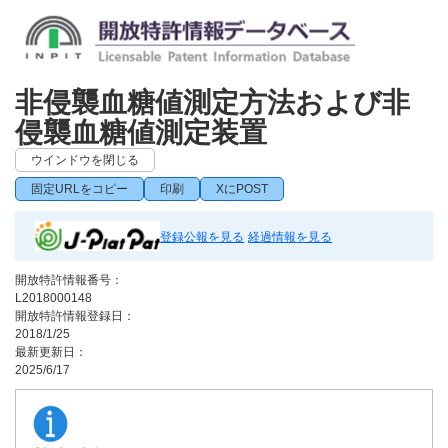
非侵襲血糖値測定方法および非
侵襲血糖値測定装置
ウインドウを閉じる
固定URLをコピー
印刷
XにPOST
登録公報を見る
経過情報を見る
開放特許情報番号：
L2018000148
開放特許情報登録日：
2018/1/25
最新更新日：
2025/6/17