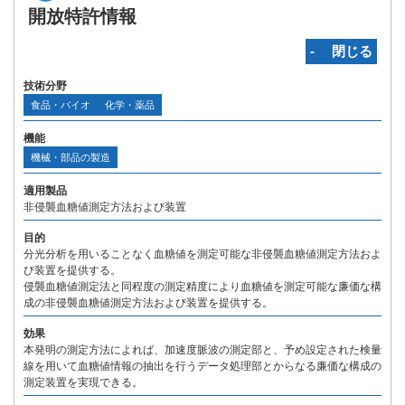
開放特許情報
‐ 閉じる
技術分野
食品・バイオ
化学・薬品
機能
機械・部品の製造
適用製品
非侵襲血糖値測定方法および装置
目的
分光分析を用いることなく血糖値を測定可能な非侵襲血糖値測定方法およ
び装置を提供する。
侵襲血糖値測定法と同程度の測定精度により血糖値を測定可能な廉価な構
成の非侵襲血糖値測定方法および装置を提供する。
効果
本発明の測定方法によれば、加速度脈波の測定部と、予め設定された検量
線を用いて血糖値情報の抽出を行うデータ処理部とからなる廉価な構成の
測定装置を実現できる。