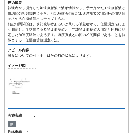
技術概要
被験者から測定した加速度脈波の波形情報から、予め定めた加速度脈波と
血糖値の相関関係に基き、前記被験者の前記加速度脈波の測定時の血糖値
を求める血糖値算出ステップを含み、
前記相関関係は、前記被験者あるいは異なる被験者から、侵襲測定法によ
り測定した血糖値である第１血糖値と、当該第１血糖値の測定と同時に測
定した加速度脈波である第１加速度脈波との間の相関関係であることを特
徴とする非侵襲血糖値測定方法。
アピール内容
譲渡についての可・不可はその時の状況によります。
イメージ図
実施実績 ：
無
許諾実績 ：