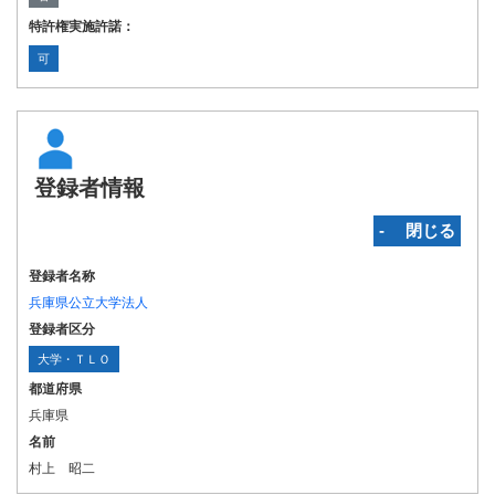
特許権実施許諾：
可
登録者情報
‐ 閉じる
登録者名称
兵庫県公立大学法人
登録者区分
大学・ＴＬＯ
都道府県
兵庫県
名前
村上 昭二