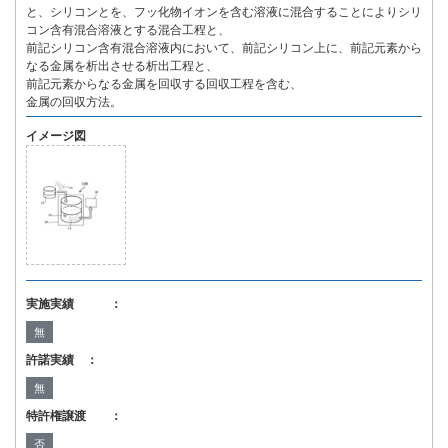
と、シリコンとを、フッ化物イオンを含む溶液に混合することによりシリ
コン含有混合溶液とする混合工程と、
前記シリコン含有混合溶液内において、前記シリコン上に、前記元素から
なる金属を析出させる析出工程と、
前記元素からなる金属を回収する回収工程を含む、
金属の回収方法。
イメージ図
実施実績 ：
無
許諾実績 ：
無
特許権譲渡 ：
否