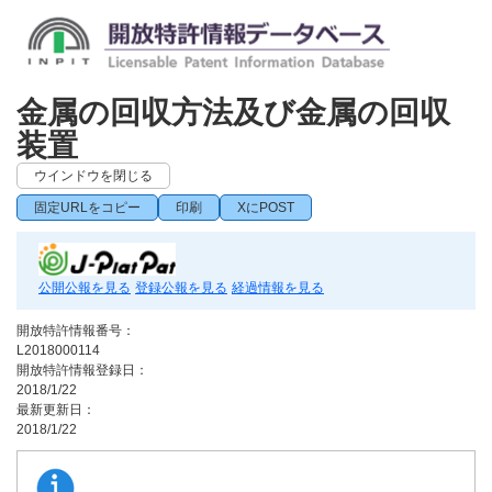
金属の回収方法及び金属の回収
装置
ウインドウを閉じる
固定URLをコピー
印刷
XにPOST
公開公報を見る
登録公報を見る
経過情報を見る
開放特許情報番号：
L2018000114
開放特許情報登録日：
2018/1/22
最新更新日：
2018/1/22