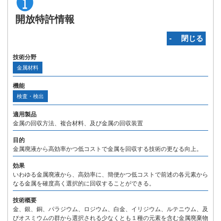
開放特許情報
‐ 閉じる
技術分野
金属材料
機能
検査・検出
適用製品
金属の回収方法、複合材料、及び金属の回収装置
目的
金属廃液から高効率かつ低コストで金属を回収する技術の更なる向上。
効果
いわゆる金属廃液から、高効率に、簡便かつ低コストで前述の各元素から
なる金属を確度高く選択的に回収することができる。
技術概要
金、銀、銅、パラジウム、ロジウム、白金、イリジウム、ルテニウム、及
びオスミウムの群から選択される少なくとも１種の元素を含む金属廃棄物