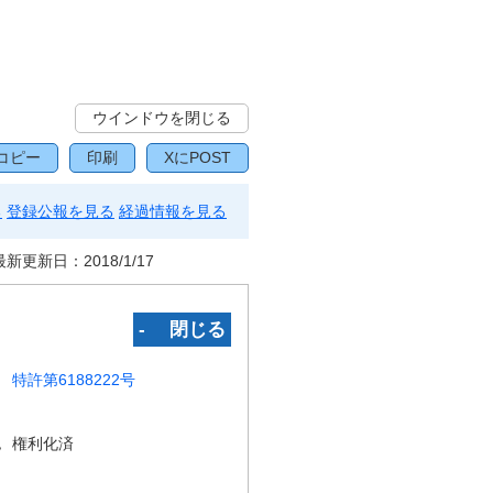
ウインドウを閉じる
コピー
印刷
XにPOST
る
登録公報を見る
経過情報を見る
最新更新日：
2018/1/17
‐ 閉じる
特許第6188222号
況
権利化済