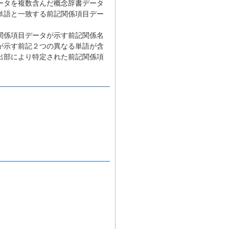
ータを複数含んだ概念辞書データ
単語と一致する前記関係項目デー
関係項目データが示す前記関係名
が示す前記２つの異なる単語が含
出部により特定された前記関係項