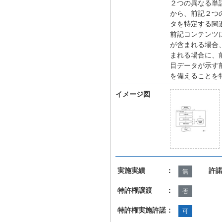
２つの異なる単
から、前記２つ
タを特定する関
前記コンテンツ
が含まれる場合
まれる場合に、
目データが示す
を備えることを
イメージ図
実施実績 ：
許
無
特許権譲渡 ：
否
特許権実施許諾：
可