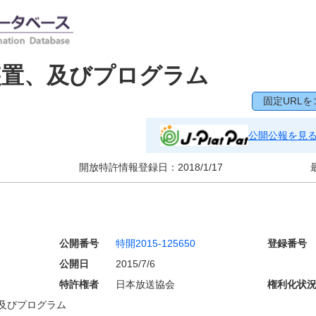
装置、及びプログラム
固定URLを
公開公報を見
開放特許情報登録日：
2018/1/17
公開番号
特開2015-125650
登録番号
公開日
2015/7/6
特許権者
日本放送協会
権利化状
及びプログラム