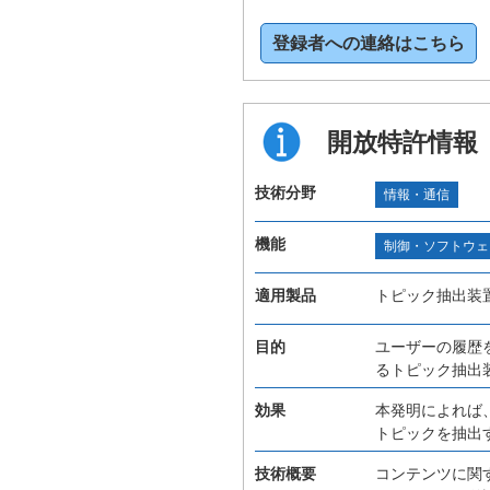
登録者への連絡はこちら
開放特許情報
技術分野
情報・通信
機能
制御・ソフトウェ
適用製品
トピック抽出装
目的
ユーザーの履歴
るトピック抽出
効果
本発明によれば
トピックを抽出
技術概要
コンテンツに関