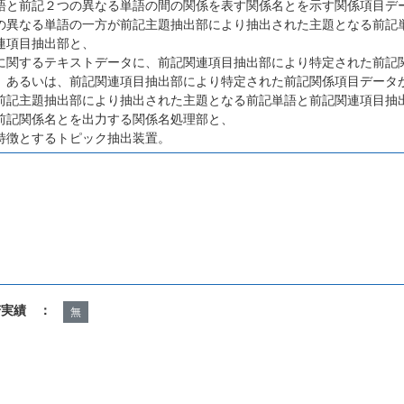
語と前記２つの異なる単語の間の関係を表す関係名とを示す関係項目デ
の異なる単語の一方が前記主題抽出部により抽出された主題となる前記
連項目抽出部と、
に関するテキストデータに、前記関連項目抽出部により特定された前記
、あるいは、前記関連項目抽出部により特定された前記関係項目データ
前記主題抽出部により抽出された主題となる前記単語と前記関連項目抽
前記関係名とを出力する関係名処理部と、
特徴とするトピック抽出装置。
諾実績 ：
無