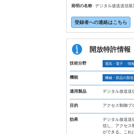
発明の名称
デジタル放送送信装
登録者への連絡はこちら
開放特許情報
技術分野
電気・電子
情
機能
機械・部品の製造
適用製品
デジタル放送送
目的
アクセス制御プ
効果
デジタル放送送
信し、アクセス
ができる。これ