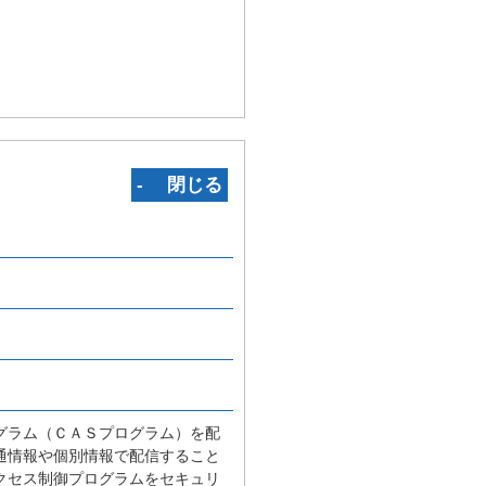
‐ 閉じる
。
グラム（ＣＡＳプログラム）を配
通情報や個別情報で配信すること
クセス制御プログラムをセキュリ