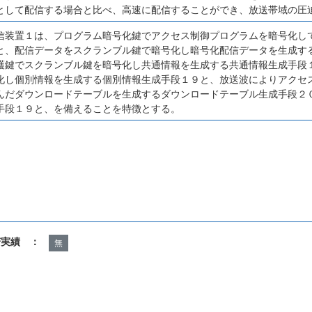
として配信する場合と比べ、高速に配信することができ、放送帯域の圧
信装置１は、プログラム暗号化鍵でアクセス制御プログラムを暗号化し
と、配信データをスクランブル鍵で暗号化し暗号化配信データを生成す
護鍵でスクランブル鍵を暗号化し共通情報を生成する共通情報生成手段
化し個別情報を生成する個別情報生成手段１９と、放送波によりアクセ
んだダウンロードテーブルを生成するダウンロードテーブル生成手段２
手段１９と、を備えることを特徴とする。
諾実績 ：
無