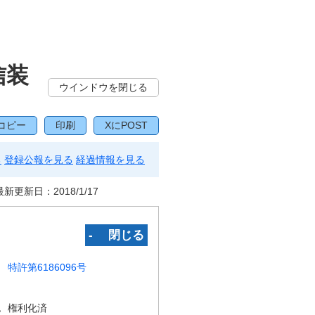
信装
ウインドウを閉じる
コピー
印刷
XにPOST
る
登録公報を見る
経過情報を見る
最新更新日：
2018/1/17
‐ 閉じる
特許第6186096号
況
権利化済