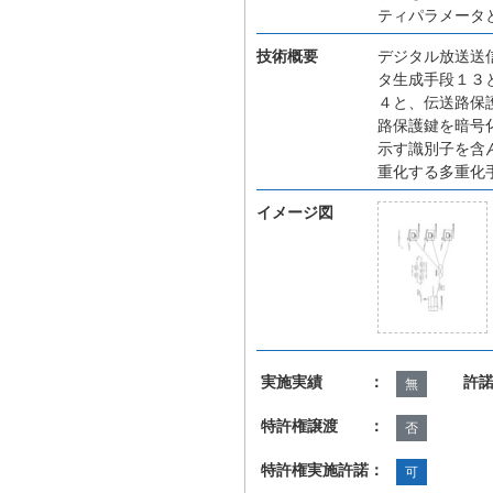
ティパラメータ
技術概要
デジタル放送送
タ生成手段１３
４と、伝送路保
路保護鍵を暗号
示す識別子を含
重化する多重化
イメージ図
実施実績 ：
許
無
特許権譲渡 ：
否
特許権実施許諾：
可