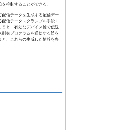
迫を抑制することができる。
て配信データを生成する配信デー
る配信データスクランブル手段１
１５と、有効なデバイス鍵で伝送
ス制御プログラムを送信する旨を
０と、これらの生成した情報を多