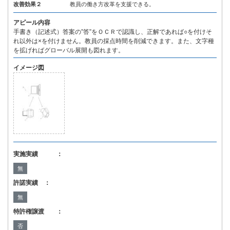
改善効果２
教員の働き方改革を支援できる。
アピール内容
手書き（記述式）答案の”答”をＯＣＲで認識し、正解であれば○を付けそ
れ以外は×を付けません。教員の採点時間を削減できます。また、文字種
を拡げればグローバル展開も図れます。
イメージ図
実施実績 ：
無
許諾実績 ：
無
特許権譲渡 ：
否