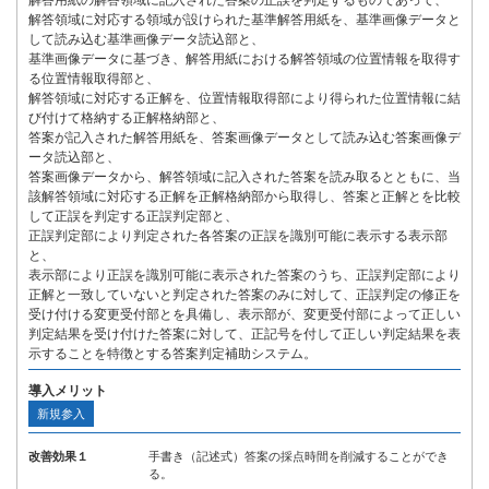
解答用紙の解答領域に記入された答案の正誤を判定するものであって、
解答領域に対応する領域が設けられた基準解答用紙を、基準画像データと
して読み込む基準画像データ読込部と、
基準画像データに基づき、解答用紙における解答領域の位置情報を取得す
る位置情報取得部と、
解答領域に対応する正解を、位置情報取得部により得られた位置情報に結
び付けて格納する正解格納部と、
答案が記入された解答用紙を、答案画像データとして読み込む答案画像デ
ータ読込部と、
答案画像データから、解答領域に記入された答案を読み取るとともに、当
該解答領域に対応する正解を正解格納部から取得し、答案と正解とを比較
して正誤を判定する正誤判定部と、
正誤判定部により判定された各答案の正誤を識別可能に表示する表示部
と、
表示部により正誤を識別可能に表示された答案のうち、正誤判定部により
正解と一致していないと判定された答案のみに対して、正誤判定の修正を
受け付ける変更受付部とを具備し、表示部が、変更受付部によって正しい
判定結果を受け付けた答案に対して、正記号を付して正しい判定結果を表
示することを特徴とする答案判定補助システム。
導入メリット
新規参入
改善効果１
手書き（記述式）答案の採点時間を削減することができ
る。