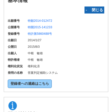
基本情報
‐ 閉じる
出願番号
特願2014-012472
公開番号
特開2015-141233
登録番号
特許第5860488号
出願日
2014/1/27
公開日
2015/8/3
出願人
中根 敏雄
特許権者
中根 敏雄
権利化状況
権利化済
発明の名称
答案判定補助システム
登録者への連絡はこちら