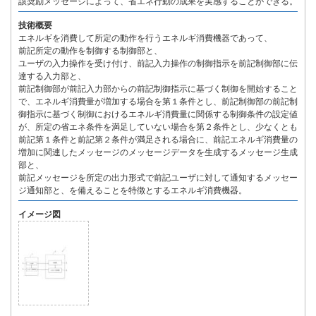
該奨励メッセージによって、省エネ行動の成果を実感することができる。
技術概要
エネルギを消費して所定の動作を行うエネルギ消費機器であって、
前記所定の動作を制御する制御部と、
ユーザの入力操作を受け付け、前記入力操作の制御指示を前記制御部に伝
達する入力部と、
前記制御部が前記入力部からの前記制御指示に基づく制御を開始すること
で、エネルギ消費量が増加する場合を第１条件とし、前記制御部の前記制
御指示に基づく制御におけるエネルギ消費量に関係する制御条件の設定値
が、所定の省エネ条件を満足していない場合を第２条件とし、少なくとも
前記第１条件と前記第２条件が満足される場合に、前記エネルギ消費量の
増加に関連したメッセージのメッセージデータを生成するメッセージ生成
部と、
前記メッセージを所定の出力形式で前記ユーザに対して通知するメッセー
ジ通知部と、を備えることを特徴とするエネルギ消費機器。
イメージ図