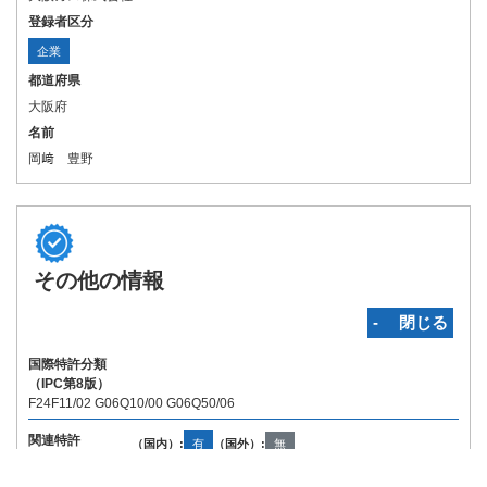
登録者区分
企業
都道府県
大阪府
名前
岡﨑 豊野
その他の情報
‐ 閉じる
国際特許分類
（IPC第8版）
F24F11/02 G06Q10/00 G06Q50/06
関連特許
（国内）:
有
（国外）:
無