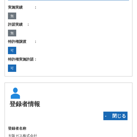
実施実績 ：
無
許諾実績 ：
無
特許権譲渡 ：
可
特許権実施許諾：
可
登録者情報
‐ 閉じる
登録者名称
大阪ガス株式会社