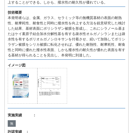
上することができる。しかも、撥水性の耐久性が優れている。
技術概要
本発明者らは、金属、ガラス、セラミック等の無機質基材の表面の耐熱
性、耐摩耗性、耐食性と同時に撥水性を向上する方法を鋭意研究した検討
した結果、基材表面にポリシラザン被膜を形成し、これにシラノール基ま
たはケイ素原子結合加水分解性基を有する疎水性オルガノシランまたは疎
水性を有するポリオルガノシロキサンを付着させ、続いて加熱してポリシ
ラザン被膜をシリカ被膜に転化させれば、優れた耐熱性、耐摩耗性、耐食
性と同時に優れた撥水性表面、しかも撥水性の耐久性が優れた表面を有す
る基材が得られることを見出し、本発明に到達した。
イメージ図
実施実績 ：
無
許諾実績 ：