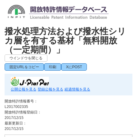
撥水処理方法および撥水性シリ
カ層を有する基材「無料開放
（一定期間）」
ウインドウを閉じる
固定URLをコピー
印刷
XにPOST
公開公報を見る
登録公報を見る
経過情報を見る
開放特許情報番号：
L2017002335
開放特許情報登録日：
2017/12/15
最新更新日：
2017/12/15