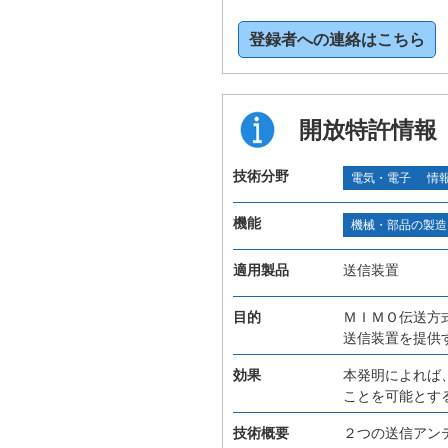
登録者への連絡はこちら
開放特許情報
技術分野
電気・電子
情
機能
機械・部品の製造
適用製品
送信装置
目的
ＭＩＭＯ伝送方
送信装置を提供
効果
本発明によれば
ことを可能とす
技術概要
２つの送信アン