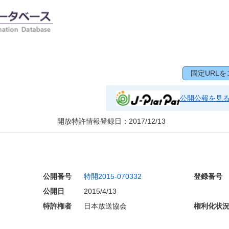
固定URLを
公開公報を見
開放特許情報登録日：
2017/12/13
公開番号
特開2015-070332
登録番号
公開日
2015/4/13
特許権者
日本放送協会
権利化状