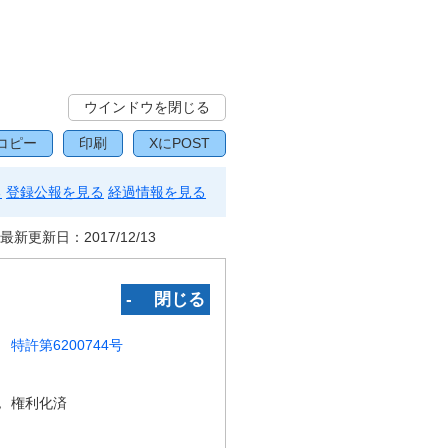
ウインドウを閉じる
コピー
印刷
XにPOST
る
登録公報を見る
経過情報を見る
最新更新日：
2017/12/13
‐ 閉じる
特許第6200744号
況
権利化済