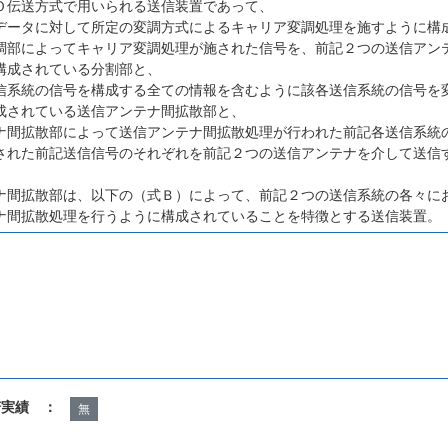
Ｏ伝送方式で用いられる送信装置であって、
データに対して所定の変調方式によるキャリア変調処理を施すように構
調部によってキャリア変調処理が施された信号を、前記２つの送信アン
構成されている分割部と、
信系統の信号を構成する全ての情報を含むように該各送信系統の信号を
成されている送信アンテナ間拡散部と、
ナ間拡散部によって送信アンテナ間拡散処理が行われた前記各送信系統
された前記送信信号のそれぞれを前記２つの送信アンテナを介して送信
ナ間拡散部は、以下の（式Ｂ）によって、前記２つの送信系統の各々に
ナ間拡散処理を行うように構成されていることを特徴とする送信装置。
諾実績 ：
無