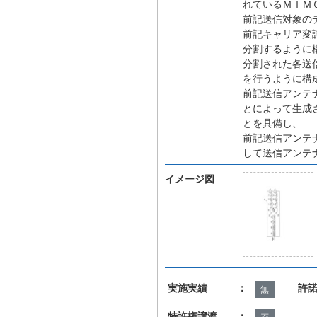
れているＭＩＭ
前記送信対象の
前記キャリア変
分割するように
分割された各送
を行うように構
前記送信アンテ
とによって生成
とを具備し、
前記送信アンテ
して送信アンテ
イメージ図
実施実績 ：
許
無
特許権譲渡 ：