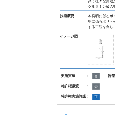
高く様々な用途
グルタミン酸の
技術概要
本発明に係るポ
明に係るポリ－
する工程を含む
イメージ図
実施実績 ：
許
無
特許権譲渡 ：
否
特許権実施許諾：
可