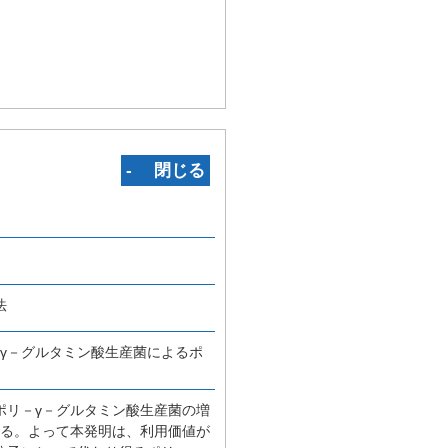
‐ 閉じる
法
γ－グルタミン酸生産菌によるポ
ポリ－γ－グルタミン酸生産菌の増
ある。よって本発明は、利用価値が