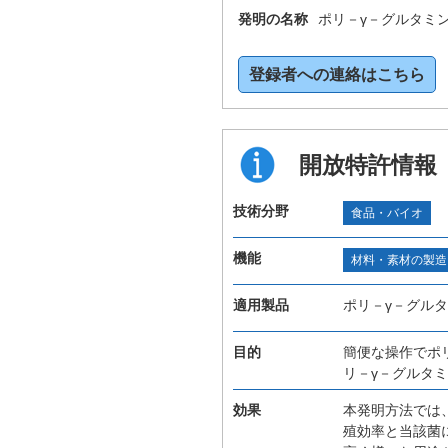
発明の名称
ポリ－γ－グルタミ
登録者への連絡はこちら
開放特許情報
技術分野
食品・バイオ
機能
材料・素材の製造
適用製品
ポリ－γ－グル
目的
簡便な操作でポ
リ－γ－グルタ
効果
本発明方法では
殖効率と当該菌