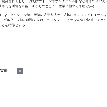
が開発されており、例えばナイロンやポリアクリル酸など従来の合成高
効率的な製造を可能にするものとして、産業上極めて有用である。
リ－γ－グルタミン酸生産菌の培養方法は、培地にランタノイドイオン
γ－グルタミン酸の製造方法は、ランタノイドイオンを含む培地中でポリ
ことを特徴とする。
諾実績 ：
無