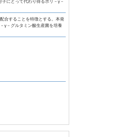
分子にとって代わり得るポリ－γ－
を配合することを特徴とする。本発
－γ－グルタミン酸生産菌を培養