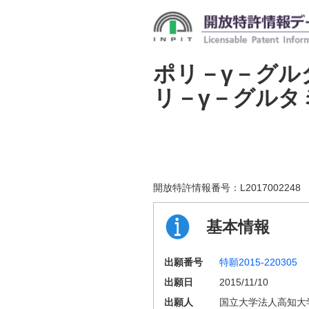
ポリ－γ－グル
リ－γ－グルタ
開放特許情報番号：
L2017002248
基本情報
出願番号
特願2015-220305
出願日
2015/11/10
出願人
国立大学法人高知大