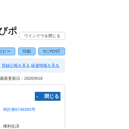
びポ
ウインドウを閉じる
コピー
印刷
XにPOST
る
登録公報を見る
経過情報を見る
最新更新日：
2020/9/18
‐ 閉じる
特許第6748383号
況
権利化済