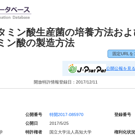
タミン酸生産菌の培養方法およ
ミン酸の製造方法
固定URLを
公開公報を見
開放特許情報登録日：
2017/12/11
公開番号
特開2017-085970
登録番号
公開日
2017/5/25
学
特許権者
国立大学法人高知大学
権利化状