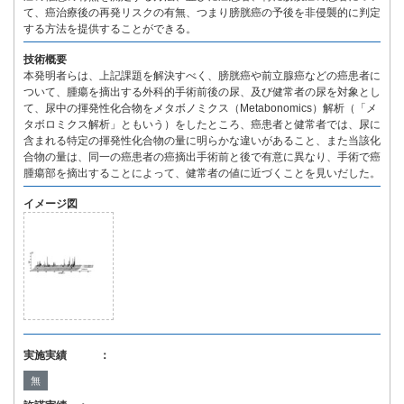
て、癌治療後の再発リスクの有無、つまり膀胱癌の予後を非侵襲的に判定
する方法を提供することができる。
技術概要
本発明者らは、上記課題を解決すべく、膀胱癌や前立腺癌などの癌患者に
ついて、腫瘍を摘出する外科的手術前後の尿、及び健常者の尿を対象とし
て、尿中の揮発性化合物をメタボノミクス（Metabonomics）解析（「メ
タボロミクス解析」ともいう）をしたところ、癌患者と健常者では、尿に
含まれる特定の揮発性化合物の量に明らかな違いがあること、また当該化
合物の量は、同一の癌患者の癌摘出手術前と後で有意に異なり、手術で癌
腫瘍部を摘出することによって、健常者の値に近づくことを見いだした。
イメージ図
実施実績 ：
無