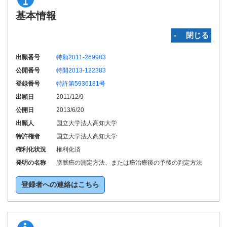
基本情報
‐ 閉じる
出願番号
特願2011-269983
公開番号
特開2013-122383
登録番号
特許第5936181号
出願日
2011/12/9
公開日
2013/6/20
出願人
国立大学法人高知大学
特許権者
国立大学法人高知大学
権利化状況
権利化済
発明の名称
膀胱癌の測定方法、または癌治療後の予後の判定方法
登録者への連絡はこちら