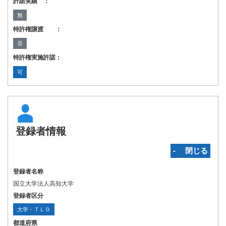
許諾実績 ：
無
特許権譲渡 ：
否
特許権実施許諾：
可
登録者情報
‐ 閉じる
登録者名称
国立大学法人高知大学
登録者区分
大学・ＴＬＯ
都道府県