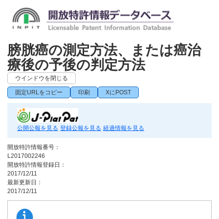
膀胱癌の測定方法、または癌治
療後の予後の判定方法
ウインドウを閉じる
固定URLをコピー
印刷
XにPOST
公開公報を見る
登録公報を見る
経過情報を見る
開放特許情報番号：
L2017002246
開放特許情報登録日：
2017/12/11
最新更新日：
2017/12/11