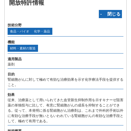
開放特許情報
‐ 閉じる
技術分野
食品・バイオ
化学・薬品
機能
材料・素材の製造
適用製品
薬剤
目的
腎細胞がんに対して極めて有効な治療効果を示す化学療法手段を提供する
こと。
効果
従来、治療薬として用いられてきた血管新生抑制作用を示すキナーゼ阻害
薬の単独投与に比して、有意に腎細胞がんの成長を抑制することができ
る。従って、本発明に係る腎細胞がん治療剤は、これまで外科的手術以外
に有効な治療手段が無いともいわれている腎細胞がんの有効な治療手段と
して、極めて有用である。