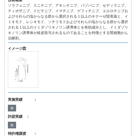
技術概要
ソラフェニブ、スニチニブ、アキシチニブ、パゾパニブ、セディラニブ、
ティボザニブ、ドビチニブ、イマチニブ、ゲフィチニブ、エルロチニブお
よびそれらの塩からなる群から選択される１以上のキナーゼ阻害薬と、イ
ミキモド、レシキモド、ソチリモドおよびそれらの塩からなる群から選択
される１以上のイミダゾリキノリン誘導体とを有効成分とし、イミダゾリ
キノリン誘導体が経皮投与されるものであることを特徴とする腎細胞がん
治療剤。
イメージ図
実施実績 ：
無
許諾実績 ：
無
特許権譲渡 ：