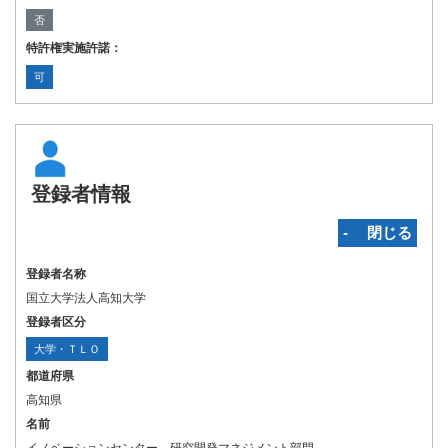
否
特許権実施許諾：
可
登録者情報
‐ 閉じる
登録者名称
国立大学法人高知大学
登録者区分
大学・ＴＬＯ
都道府県
高知県
名前