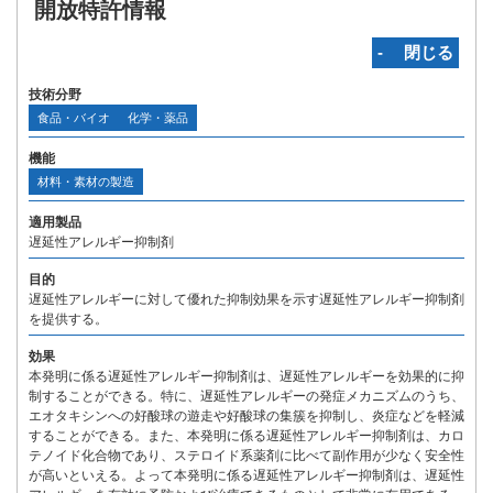
開放特許情報
‐ 閉じる
技術分野
食品・バイオ
化学・薬品
機能
材料・素材の製造
適用製品
遅延性アレルギー抑制剤
目的
遅延性アレルギーに対して優れた抑制効果を示す遅延性アレルギー抑制剤
を提供する。
効果
本発明に係る遅延性アレルギー抑制剤は、遅延性アレルギーを効果的に抑
制することができる。特に、遅延性アレルギーの発症メカニズムのうち、
エオタキシンへの好酸球の遊走や好酸球の集簇を抑制し、炎症などを軽減
することができる。また、本発明に係る遅延性アレルギー抑制剤は、カロ
テノイド化合物であり、ステロイド系薬剤に比べて副作用が少なく安全性
が高いといえる。よって本発明に係る遅延性アレルギー抑制剤は、遅延性