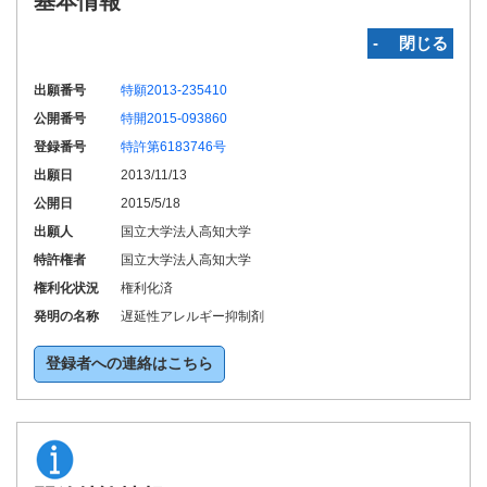
基本情報
‐ 閉じる
出願番号
特願2013-235410
公開番号
特開2015-093860
登録番号
特許第6183746号
出願日
2013/11/13
公開日
2015/5/18
出願人
国立大学法人高知大学
特許権者
国立大学法人高知大学
権利化状況
権利化済
発明の名称
遅延性アレルギー抑制剤
登録者への連絡はこちら