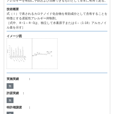
アレルギーを有効に予防および治療できるものとして非常に有用である。
技術概要
式（Ｉ）で表されるカロテノイド化合物を有効成分として含有することを
特徴とする遅延性アレルギー抑制剤。
［式中、Ｒ↑1～Ｒ↑3は、独立して水素原子またはＣ↓（1-18）アルカノイ
ル基を示す］
イメージ図
実施実績 ：
無
許諾実績 ：
無
特許権譲渡 ：