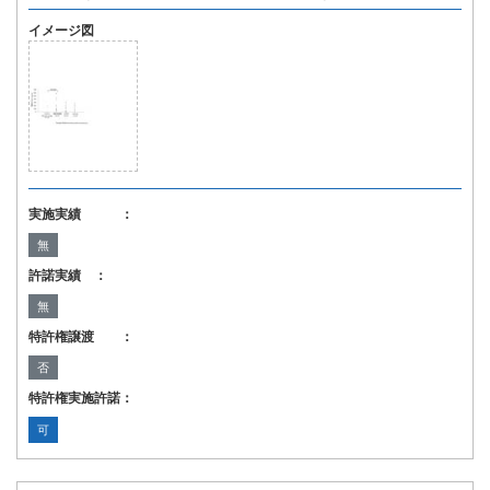
イメージ図
実施実績 ：
無
許諾実績 ：
無
特許権譲渡 ：
否
特許権実施許諾：
可