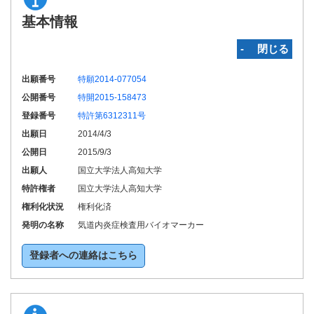
基本情報
‐ 閉じる
出願番号
特願2014-077054
公開番号
特開2015-158473
登録番号
特許第6312311号
出願日
2014/4/3
公開日
2015/9/3
出願人
国立大学法人高知大学
特許権者
国立大学法人高知大学
権利化状況
権利化済
発明の名称
気道内炎症検査用バイオマーカー
登録者への連絡はこちら