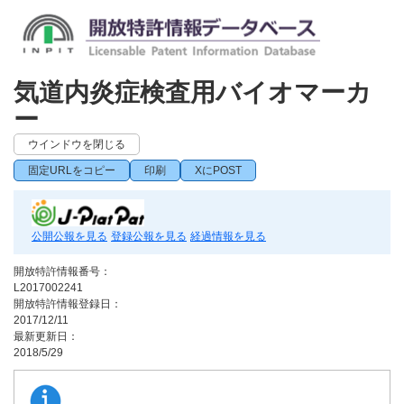
気道内炎症検査用バイオマーカ
ー
ウインドウを閉じる
固定URLをコピー
印刷
XにPOST
公開公報を見る
登録公報を見る
経過情報を見る
開放特許情報番号：
L2017002241
開放特許情報登録日：
2017/12/11
最新更新日：
2018/5/29