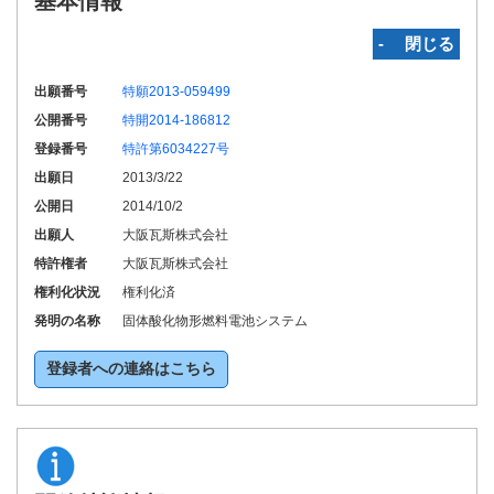
基本情報
‐ 閉じる
出願番号
特願2013-059499
公開番号
特開2014-186812
登録番号
特許第6034227号
出願日
2013/3/22
公開日
2014/10/2
出願人
大阪瓦斯株式会社
特許権者
大阪瓦斯株式会社
権利化状況
権利化済
発明の名称
固体酸化物形燃料電池システム
登録者への連絡はこちら