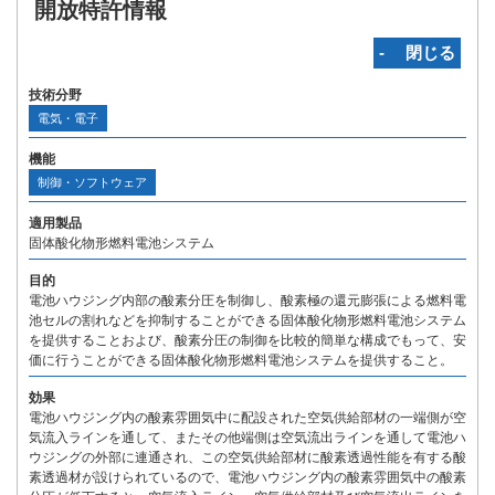
開放特許情報
‐ 閉じる
技術分野
電気・電子
機能
制御・ソフトウェア
適用製品
固体酸化物形燃料電池システム
目的
電池ハウジング内部の酸素分圧を制御し、酸素極の還元膨張による燃料電
池セルの割れなどを抑制することができる固体酸化物形燃料電池システム
を提供することおよび、酸素分圧の制御を比較的簡単な構成でもって、安
価に行うことができる固体酸化物形燃料電池システムを提供すること。
効果
電池ハウジング内の酸素雰囲気中に配設された空気供給部材の一端側が空
気流入ラインを通して、またその他端側は空気流出ラインを通して電池ハ
ウジングの外部に連通され、この空気供給部材に酸素透過性能を有する酸
素透過材が設けられているので、電池ハウジング内の酸素雰囲気中の酸素