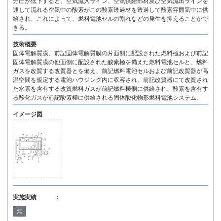
分圧が低下すると、空気流入ライン、空気供給部材及び空気流出ラインを
通して流れる空気中の酸素がこの酸素透過材を透過して酸素雰囲気中に供
給され、これによって、燃料電池セルの割れなどの発生を抑えることがで
きる。
技術概要
固体電解質膜、前記固体電解質膜の片面側に配設された燃料極および前記
固体電解質膜の他面側に配設された酸素極を備えた燃料電池セルと、燃料
ガスを改質する改質器とを備え、前記燃料電池セルおよび前記改質器が高
温空間を規定する電池ハウジング内に収容され、前記改質器にて改質され
た水素を含有する改質燃料ガスが前記燃料極側に供給され、酸素を含有す
る酸化ガスが前記酸素極に供給される固体酸化物形燃料電池システム。
イメージ図
実施実績 ：
無