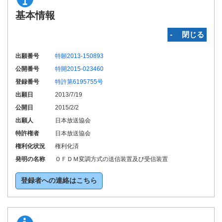
基本情報
‐ 閉じる
出願番号
特願2013-150893
公開番号
特開2015-023460
登録番号
特許第6195755号
出願日
2013/7/19
公開日
2015/2/2
出願人
日本放送協会
特許権者
日本放送協会
権利化状況
権利化済
発明の名称
ＯＦＤＭ変調方式の送信装置及び受信装置
登録者への連絡はこちら