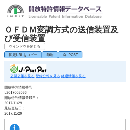
ＯＦＤＭ変調方式の送信装置及
び受信装置
ウインドウを閉じる
固定URLをコピー
印刷
XにPOST
公開公報を見る
登録公報を見る
経過情報を見る
開放特許情報番号：
L2017002096
開放特許情報登録日：
2017/11/29
最新更新日：
2017/11/29