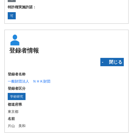
特許権実施許諾：
可
登録者情報
‐ 閉じる
登録者名称
一般財団法人 ＮＨＫ財団
登録者区分
学術研究
都道府県
東京都
名前
片山 美和