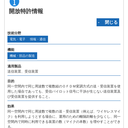
開放特許情報
‐ 閉じる
技術分野
電気・電子
情報・通信
機能
機械・部品の製造
適用製品
送信装置、受信装置
目的
同一空間内で同じ周波数で複数組のＯＦＤＭ変調方式の送・受信装置を使
用した場合であっても、受信パイロット信号に干渉が生じない送信装置及
び受信装置を提供すること。
効果
同一空間内で同じ周波数で複数の送・受信装置（例えば、ワイヤレスマイ
ク）を利用しようとする場合に、運用のための離隔距離を少なくし、同一
空間内で同時に利用できる装置の数（マイクの本数）を増やすことができ
る。