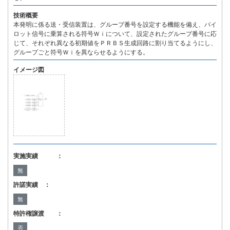
技術概要
本発明に係る送・受信装置は、グループ番号を設定する機能を備え、パイ
ロット信号に乗算される符号Ｗｉについて、設定されたグループ番号に応
じて、それぞれ異なる初期値をＰＲＢＳ生成回路に割り当てるようにし、
グループごと符号Ｗｉを異ならせるようにする。
イメージ図
実施実績 ：
無
許諾実績 ：
無
特許権譲渡 ：
否