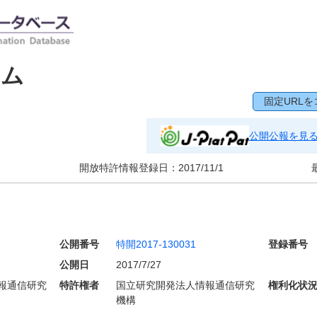
テム
固定URLを
公開公報を見
開放特許情報登録日：
2017/11/1
公開番号
特開2017-130031
登録番号
公開日
2017/7/27
報通信研究
特許権者
国立研究開発法人情報通信研究
権利化状
機構