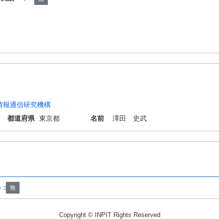
情報通信研究機構
都道府県
東京都
名前
澤田 史武
5B23/02 G06Q50/04
）:
無