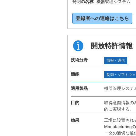
発明の名称
機器管理システム
登録者への連絡はこちら
開放特許情報
技術分野
情報・通信
機能
制御・ソフトウェ
適用製品
機器管理システ
目的
取得意図情報の
的に実現する。
効果
工場に設置され
Manufact
ータの適切な通