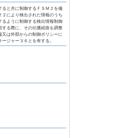
すると共に制御するＦＳＭ２を備
２２により検出された情報のうち
するように制御する検出情報制御
信する際に、その伝播経路を調整
報又は外部からの制御ポリシーに
ネージャー３６とを有する。