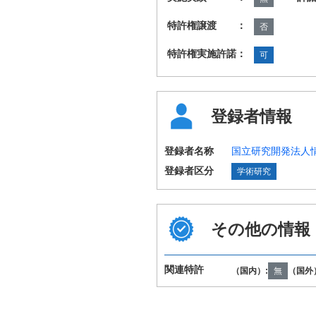
特許権譲渡 ：
否
特許権実施許諾：
可
登録者情報
登録者名称
国立研究開発法人
登録者区分
学術研究
その他の情報
国際特許分類
G05B19/418 G0
（IPC第8版）
関連特許
（国内）:
無
（国外