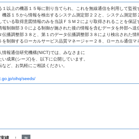
る１以上の機器１５毎に割り当てられ、これを無線通信を利用して監視
、機器１５から情報を検出するシステム測定部２２と、システム測定部
している取得意図情報のみを当該ＦＳＭ２により取得されることを保証
情報制御部３０による制御が施された後の情報を含むデータを外部へ送
タ伝播調整部３８と、第１のデータ伝播調整部３８により検出された情
５を制御するローカルサービス品質マネージャー２８、ローカル通信マ
情報通信研究機構(NICT)では、みなさまに
たい成果(シーズ)を、以下に公開しています。
転など、お気軽にご相談ください。
t.go.jp/oihq/seeds/
諾実績 ：
無