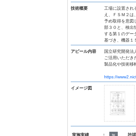
技術概要
工場に設置され
え、ＦＳＭ２は
予め取得を意図
部３０と、検出
する第１のデー
基づき、機器１
アピール内容
国立研究開発法人
ご活用いただき
製品化や技術移
https://www2.nic
イメージ図
実施実績 ：
許
無