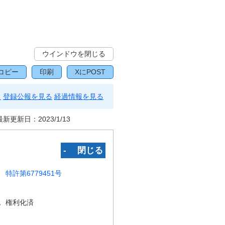
ウインドウを閉じる
コピー
印刷
XにPOST
る
登録公報を見る
経過情報を見る
最新更新日：
2023/1/13
‐ 閉じる
特許第6779451号
況
権利化済