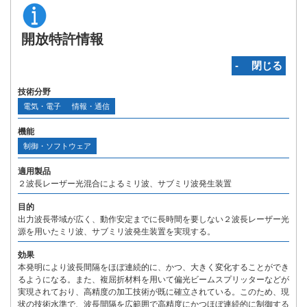
開放特許情報
‐ 閉じる
技術分野
電気・電子
情報・通信
機能
制御・ソフトウェア
適用製品
２波長レーザー光混合によるミリ波、サブミリ波発生装置
目的
出力波長帯域が広く、動作安定までに長時間を要しない２波長レーザー光
源を用いたミリ波、サブミリ波発生装置を実現する。
効果
本発明により波長間隔をほぼ連続的に、かつ、大きく変化することができ
るようになる。また、複屈折材料を用いて偏光ビームスプリッターなどが
実現されており、高精度の加工技術が既に確立されている。このため、現
状の技術水準で、波長間隔を広範囲で高精度にかつほぼ連続的に制御する