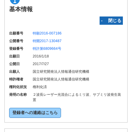
基本情報
‐ 閉じる
出願番号
特願2016-007186
公開番号
特開2017-130487
登録番号
特許第6809664号
出願日
2016/1/18
公開日
2017/7/27
出願人
国立研究開発法人情報通信研究機構
特許権者
国立研究開発法人情報通信研究機構
権利化状況
権利化済
発明の名称
２波長レーザー光混合によるミリ波、サブミリ波発生装
置
登録者への連絡はこちら