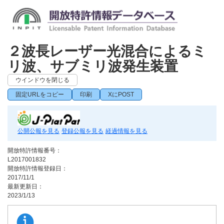
２波長レーザー光混合によるミ
リ波、サブミリ波発生装置
ウインドウを閉じる
固定URLをコピー
印刷
XにPOST
公開公報を見る
登録公報を見る
経過情報を見る
開放特許情報番号：
L2017001832
開放特許情報登録日：
2017/11/1
最新更新日：
2023/1/13