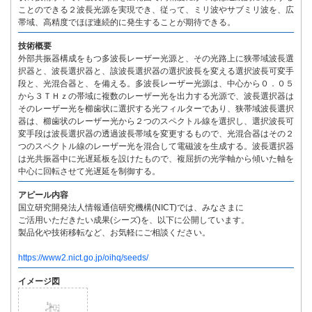
ことのできる２波長光源を実現でき、従って、ミリ波やサブミリ波を、広
帯域、高精度でほぼ連続的に発生することが期待できる。
技術概要
外部共振器構成をもつ多波長レーザー光源と、その光路上に狭帯域波長選
択器と、波長選択器と、該波長選択器の選択波長を変える選択波長可変手
段と、光混合器と、を備える。多波長レーザー光源は、中心から０．０５
から３ＴＨｚの帯域に複数のレーザー光を出力する光源で、波長選択器は
そのレーザー光を櫛歯状に選択する光フィルターであり、狭帯域波長選択
器は、櫛歯状のレーザー光から２つのスペクトル線を選択し、選択波長可
変手段は波長選択器の透過波長帯域を変更するもので、光混合器はその２
つのスペクトル線のレーザー光を混合して電磁波を生成する。波長選択器
は光共振器中に光遅延板を設けたもので、複屈折の光学軸から傾いた軸を
中心に回転させて光遅延を制御する。
アピール内容
国立研究開発法人情報通信研究機構(NICT)では、みなさまに
ご活用いただきたい成果(シーズ)を、以下に公開しています。
製品化や技術移転など、お気軽にご相談ください。
https://www2.nict.go.jp/oihq/seeds/
イメージ図