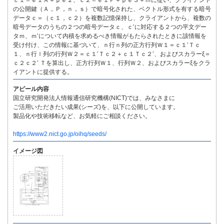
ｃ１＝ｅ１Ａ＋ｐｅ２、ｃ２＝ｅ１Ｐ＋ｐｅ３＋ｍに従い、クライアント
の公開鍵（Ａ，Ｐ，ｎ，ｓ）で暗号化された、ベクトル形式を有する暗号
データｃ＝（ｃ１，ｃ２）を複数記憶保持し、クライアントから、複数の
暗号データのうちの２つの暗号データｃ、ｃ’に対応する２つの平文デー
タｍ、ｍ’について内積を求めるべき情報がもたらされたときに該情報を
受け付け、この情報に基づいて、ｎ行ｎ列の正方行列Ｗ１＝ｃ１’Ｔｃ
１、ｎ行ｌ列の行列Ｗ２＝ｃ１’Ｔｃ２＋ｃ１Ｔｃ２’、およびスカラーξ＝
ｃ２ｃ２’ Ｔを算出し、正方行列Ｗ１、行列Ｗ２、およびスカラーξをクラ
イアントに提供する。
アピール内容
国立研究開発法人情報通信研究機構(NICT)では、みなさまに
ご活用いただきたい成果(シーズ)を、以下に公開しています。
製品化や技術移転など、お気軽にご相談ください。
https://www2.nict.go.jp/oihq/seeds/
イメージ図