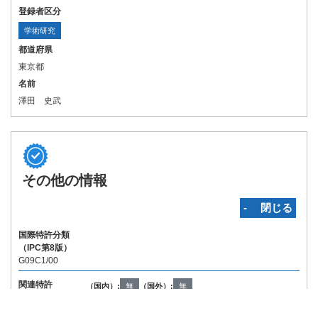
登録者区分
学術研究
都道府県
東京都
名前
澤田 史武
その他の情報
‐ 閉じる
国際特許分類
（IPC第8版）
G09C1/00
関連特許
（国内）:
無
（国外）:
無